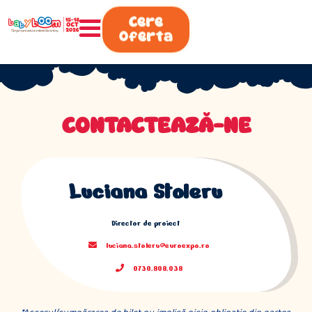
0730.808.038
Cere
Oferta
CONTACTEAZĂ-NE
Luciana Stoleru
Director de proiect
luciana.stoleru@euroexpo.ro
0730.808.038