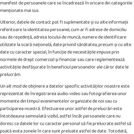
manifest de persoanele care se încadrează în oricare din categoriile
menționate mai sus.
Ulterior, datele de contact pot fi suplimentate și cu alte informații
referitoare la identitatea persoanei, cum ar fi adrese de domiciliu
sau de reședință, adresa locului de muncă, numere de identificare
utilizate la scară națională, date privind sănătatea, precum și cu alte
date cu caracter special, în funcție de necesitățile impuse prin
normele de drept comercial și financiar sau care reglementează
activitățile desfășurate în beneficiul persoanelor ale căror date le
prelucrăm.
Un alt mod de obținere a datelor specific activităților noastre este
reprezentat de înregistrarea audio-video sau fotografierea unor
momente din timpul evenimentelor organizate de noi sau cu
participarea noastră. Efectuarea unor astfel de prelucrări este
întotdeauna semnalată vizibil, astfel încât persoanele care nu
doresc ca datele lor cu caracter personal să fie prelucrate astfel să
poată evita zonele în care sunt preluate astfel de date. Totodată,