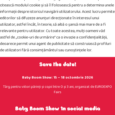
citească modulul cookie și să îl folosească pentru a determina unele
informații despre istoricul navigării utilizatorului. Acest lucru permite
editorilor să difuzeze anunțuri direcționate în interesul unui
utilizator, astfel încât, în teorie, să aibă o șansă mai mare de a fi
relevante pentru utilizator. Cu toate acestea, mulți oameni văd
astfel de „cookie-uri de urmărire” ca o invazie a confidențialității,
deoarece permit unui agent de publicitate să construiască profiluri
de utilizatori fără consimțământul sau cunoștințele lor.
Save the date!
Baby Boom Show: 15 – 18 octombrie 2026
Târg pentru viitori părinţi şi copii între 0 şi 3 ani, organizat de EUROEXPO
Fairs
Baby Boom Show în social media