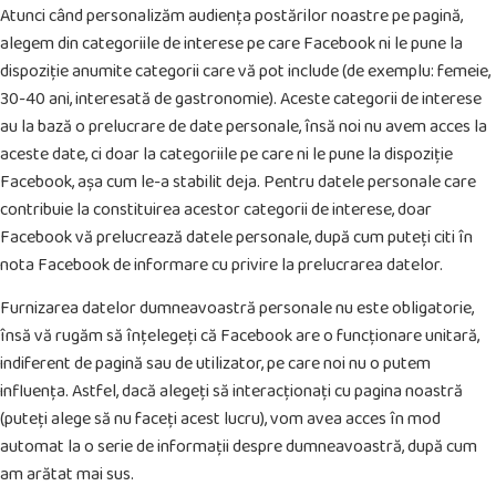
Atunci când personalizăm audiența postărilor noastre pe pagină,
alegem din categoriile de interese pe care Facebook ni le pune la
dispoziție anumite categorii care vă pot include (de exemplu: femeie,
30-40 ani, interesată de gastronomie). Aceste categorii de interese
au la bază o prelucrare de date personale, însă noi nu avem acces la
aceste date, ci doar la categoriile pe care ni le pune la dispoziție
Facebook, așa cum le-a stabilit deja. Pentru datele personale care
contribuie la constituirea acestor categorii de interese, doar
Facebook vă prelucrează datele personale, după cum puteți citi în
nota Facebook de informare cu privire la prelucrarea datelor.
Furnizarea datelor dumneavoastră personale nu este obligatorie,
însă vă rugăm să înțelegeți că Facebook are o funcționare unitară,
indiferent de pagină sau de utilizator, pe care noi nu o putem
influența. Astfel, dacă alegeți să interacționați cu pagina noastră
(puteți alege să nu faceți acest lucru), vom avea acces în mod
automat la o serie de informații despre dumneavoastră, după cum
am arătat mai sus.