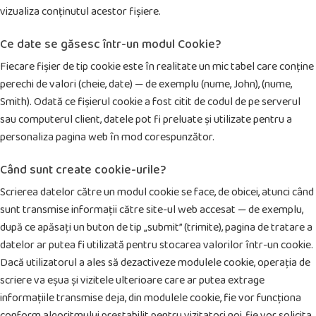
vizualiza conținutul acestor fișiere.
Ce date se găsesc într-un modul Cookie?
Fiecare fișier de tip cookie este în realitate un mic tabel care conține
perechi de valori (cheie, date) — de exemplu (nume, John), (nume,
Smith). Odată ce fișierul cookie a fost citit de codul de pe serverul
sau computerul client, datele pot fi preluate și utilizate pentru a
personaliza pagina web în mod corespunzător.
Când sunt create cookie-urile?
Scrierea datelor către un modul cookie se face, de obicei, atunci când
sunt transmise informații către site-ul web accesat — de exemplu,
după ce apăsați un buton de tip „submit” (trimite), pagina de tratare a
datelor ar putea fi utilizată pentru stocarea valorilor într-un cookie.
Dacă utilizatorul a ales să dezactiveze modulele cookie, operația de
scriere va eșua și vizitele ulterioare care ar putea extrage
informațiile transmise deja, din modulele cookie, fie vor funcționa
conform algoritmului prestabilit pentru vizitatori noi, fie vor solicita