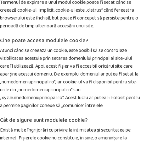
Termenul de expirare a unui modul cookie poate fi setat când se
creează cookie-ul. Implicit, cookie-ul este „distrus” când fereastra
browserului este închisă, but poate fi conceput să persiste pentru o
perioadă de timp ulterioară accesării unui site.
Cine poate accesa modulele cookie?
Atunci când se creează un cookie, este posibil să se controleze
vizibilitatea acestuia prin setarea domeniului principal al site-ului
care îl utilizează. Apoi, acest fișier va fi accesibil oricărui site care
aparține acestui domeniu. De exemplu, domeniul ar putea fi setat la
„numedomeniuprincipal.ro”, iar cookie-ul va fi disponibil pentru site-
urile din „numedomeniuprincipal.ro” sau
„xyz.numedomeniuprincipal.ro”. Acest lucru ar putea fi folosit pentru
a permite paginilor conexe să „comunice” între ele.
Cât de sigure sunt modulele cookie?
Există multe îngrijorări cu privire la intimitatea și securitatea pe
internet. Fișierele cookie nu constituie, în sine, o amenințare la