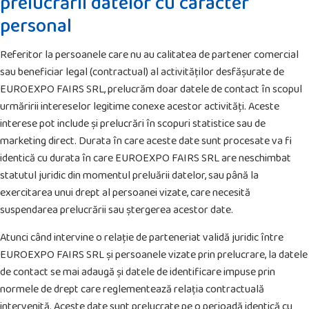
prelucrării datelor cu caracter
personal
Referitor la persoanele care nu au calitatea de partener comercial
sau beneficiar legal (contractual) al activităților desfășurate de
EUROEXPO FAIRS SRL, prelucrăm doar datele de contact în scopul
urmăririi intereselor legitime conexe acestor activități. Aceste
interese pot include și prelucrări în scopuri statistice sau de
marketing direct. Durata în care aceste date sunt procesate va fi
identică cu durata în care EUROEXPO FAIRS SRL are neschimbat
statutul juridic din momentul preluării datelor, sau până la
exercitarea unui drept al persoanei vizate, care necesită
suspendarea prelucrării sau ștergerea acestor date.
Atunci când intervine o relație de parteneriat validă juridic între
EUROEXPO FAIRS SRL și persoanele vizate prin prelucrare, la datele
de contact se mai adaugă și datele de identificare impuse prin
normele de drept care reglementează relația contractuală
intervenită. Aceste date sunt prelucrate pe o perioadă identică cu