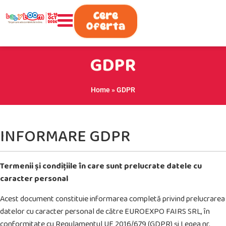
0730.808.038
Cere
Oferta
GDPR
Home
»
GDPR
INFORMARE GDPR
Termenii și condițiile în care sunt prelucrate datele cu
caracter personal
Acest document constituie informarea completă privind prelucrarea
datelor cu caracter personal de către EUROEXPO FAIRS SRL, în
conformitate cu Regulamentul UE 2016/679 (GDPR) și Legea nr.