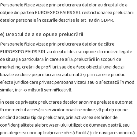
Persoanele fizice vizate prin prelucrarea datelor au dreptul de a
obține din partea EUROEXPO FAIRS SRL restricționarea prelucrării
datelor personale în cazurile descrise la art. 18 din GDPR.
e) Dreptul de a se opune prelucrării
Persoanele fizice vizate prin prelucrarea datelor de către
EUROEXPO FAIRS SRL au dreptul de a se opune, din motive legate
de situația particulară în care se află, prelucrării în scopuri de
marketing, creării de profiluri, sau de a face obiectul unei decizii
bazate exclusiv pe prelucrarea automată și prin care se produc
efecte juridice care privesc persoana vizată sau o afectează în mod
similar, într-o măsură semnificativă.
În ceea ce privește prelucrarea datelor anonime preluate automat
în momentul accesării serviciilor noastre online, vă puteți opune
oricând acestui tip de prelucrare, prin activarea setărilor de
confidențialitate ale browser-ului utilizat de dumneavoastră, sau
prin alegerea unor aplicații care oferă facilități de navigare anonimă