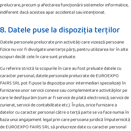
prelucrare, precum și afectarea funcționării sistemelor informatice,
indiferent dacă acestea apar accidental sau intenționat.
8. Datele puse la dispoziția terților
Datele personale prelucrate prin activități care vizează persoane
fizice nu vor fi divulgate unei terțe părți, pentru utilizarea lor în alte
scopuri decât cele în care sunt preluate.
Cu referire strictă la scopurile în care au fost preluate datele cu
caracter personal, datele personale prelucrate de EUROEXPO
FAIRS SRL pot fi puse la dispoziția unor intermediari specializați în
furnizarea unor servicii conexe sau complementare activităților pe
care le desfășurăm (cum ar fi servicii de plată electronică, servicii de
curierat, servicii de contabilitate etc.). În plus, orice furnizare a
datelor cu caracter personal către o terță parte se va face numai în
baza unui angajament legal prin care persoana juridică împuternicită
de EUROEXPO FAIRS SRL să prelucreze date cu caracter personal