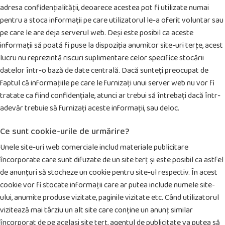
adresa confidențialității, deoarece acestea pot fi utilizate numai
pentru a stoca informații pe care utilizatorul le-a oferit voluntar sau
pe care le are deja serverul web. Deși este posibil ca aceste
informații să poată fi puse la dispoziția anumitor site-uri terțe, acest
lucru nu reprezintă riscuri suplimentare celor specifice stocării
datelor într-o bază de date centrală. Dacă sunteți preocupat de
faptul că informațiile pe care le furnizați unui server web nu vor fi
tratate ca fiind confidențiale, atunci ar trebui să întrebați dacă într-
adevăr trebuie să furnizați aceste informații, sau deloc.
Ce sunt cookie-urile de urmărire?
Unele site-uri web comerciale includ materiale publicitare
încorporate care sunt difuzate de un site terț și este posibil ca astfel
de anunțuri să stocheze un cookie pentru site-ul respectiv. În acest
cookie vor fi stocate informații care ar putea include numele site-
ului, anumite produse vizitate, paginile vizitate etc. Când utilizatorul
vizitează mai târziu un alt site care conține un anunț similar
încorporat de pe același site terț, agentul de publicitate va putea să