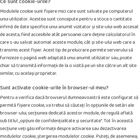
Ce sunt cookie-urile?
Modulele cookie sunt fișiere mici care sunt salvate pe computerul
unui utilizator. Acestea sunt concepute pentru a stoca o cantitate
infimă de date specifice unui anumit vizitator și site-ului web accesat
de acesta, fiind accesibile atât persoanei care deține calculatorul în
care s-au salvat automat aceste module, cât și site-ului web care a
transmis acest fișier. Acest tip de prelucrare permite serverului să
furnizeze o pagină web adaptată unui anumit utilizator sau, poate
chiar să transmită informații de la o vizită pe un site către un alt site
similar, cu același proprietar.
Sunt activate cookie-urile în browser-ul meu?
Pentru a verifica dacă browserul dumneavoastră este configurat să
permită fișiere cookie, va trebui să căutați în opțiunile de setări ale
browser-ului, secțiunea dedicată acestor module, de regulă aflată
sub titlul „opțiuni de confidențialitate și securitate”. Tot în această
secțiune veți găsi informații despre activarea sau dezactivarea
modulelor cookie, ștergerea modulelor cookie. Puteți, de asemenea,