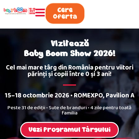
0730.808.038
Cere
Oferta
Vizitează
Baby Boom Show 2026!
Cel mai mare târg din România pentru viitori
părinţi şi copii între 0 şi 3 ani!
15–18 octombrie 2026 • ROMEXPO, Pavilion A
Peste 31 de ediții • Sute de branduri • 4 zile pentru toată
familia
Vezi Programul Târgului