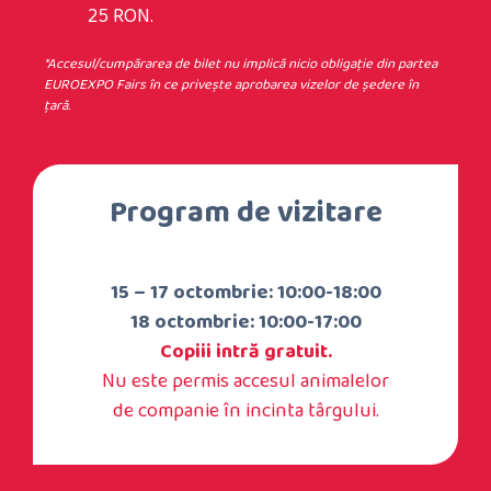
25 RON.
*Accesul/cumpărarea de bilet nu implică nicio obligaţie din partea
EUROEXPO Fairs în ce priveşte aprobarea vizelor de şedere în
ţară.
Program de vizitare
15 – 17 octombrie: 10:00-18:00
18 octombrie: 10:00-17:00
Copiii intră gratuit.
Nu este permis accesul animalelor
de companie în incinta târgului.