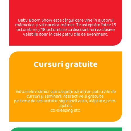
Baby Boom Show este târgul care vine în ajutorul
mămicilor şi viitoarelor mămici. Te aşteptăm între 15
octombrie şi 18 octombrie cu discount-uri exclusive
valabile doar în cele patru zile de eveniment.
Cursuri gratuite
Viitoarele mămici şi proaspeţii părinţi au patru zile de
cursuri şi seminarii interactive şi gratuite
pe teme de actualitate: siguranţă auto, alăptare, prim-
ajutor,
co-sleeping etc.