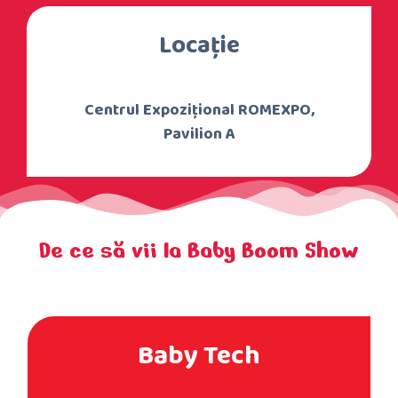
Locaţie
Centrul Expoziţional ROMEXPO,
Pavilion A
De ce să vii la Baby Boom Show
Baby Tech