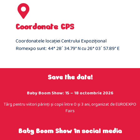
Coordonate GPS
Coordonatele locaţiei Centrului Expoziţional
Romexpo sunt: 44° 28´ 34.79″ N cu 26° 03´ 57.89″ E​
Save the date!
Baby Boom Show: 15 – 18 octombrie 2026
Târg pentru viitori părinţi şi copii între 0 şi 3 ani, organizat de EUROEXPO
Fairs
Baby Boom Show în social media