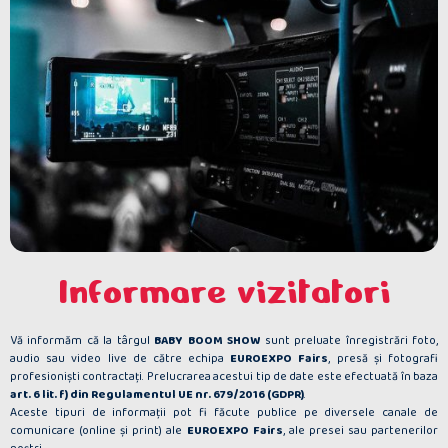
Informare vizitatori
Vă informăm că la târgul
BABY BOOM SHOW
sunt preluate înregistrări foto,
audio sau video live de către echipa
EUROEXPO Fairs
, presă şi fotografi
profesionişti contractaţi. Prelucrarea acestui tip de date este efectuată în baza
art. 6 lit. f) din Regulamentul UE nr. 679/2016 (GDPR)
.
Aceste tipuri de informaţii pot fi făcute publice pe diversele canale de
comunicare (online şi print) ale
EUROEXPO Fairs
, ale presei sau partenerilor