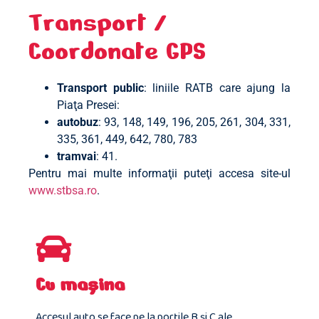
Transport /
Coordonate GPS
Transport public
: liniile RATB care ajung la
Piaţa Presei:
autobuz
: 93, 148, 149, 196, 205, 261, 304, 331,
335, 361, 449, 642, 780, 783
tramvai
: 41.
Pentru mai multe informaţii puteţi accesa site-ul
www.stbsa.ro
.
Cu maşina
Accesul auto se face pe la porţile B şi C ale