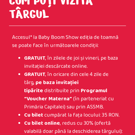
CUM POŢI VIZITA
TÂRGUL
Accesul* la Baby Boom Show ediţia de toamnă
se poate face în următoarele condiţii:
GRATUIT
, în zilele de joi şi vineri, pe baza
invitaţiei descărcate online.
GRATUIT
, în oricare din cele 4 zile de
târg,
pe baza invitaţiei
tipărite
distribuite prin
Programul
“Voucher Materna”
(în parteneriat cu
Primăria Capitalei) sau prin ASSMB.
Cu bilet
cumpărat la faţa locului: 35 RON.
Cu bilet online
, redus cu 30% (ofertă
valabilă doar până la deschiderea târgului):