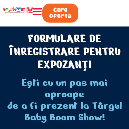
0730.808.038
Cere
Oferta
FORMULARE DE
ÎNREGISTRARE PENTRU
EXPOZANȚI
Eşti cu un pas mai
aproape
de a fi prezent la Târgul
Baby Boom Show!