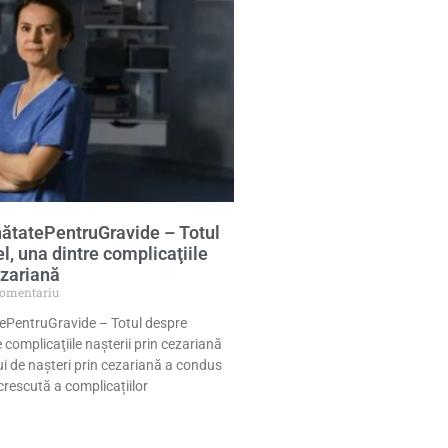
ătatePentruGravide – Totul
l, una dintre complicaţiile
ezariană
comentariu
ePentruGravide – Totul despre
 complicaţiile naşterii prin cezariană
i de nașteri prin cezariană a condus
crescută a complicațiilor