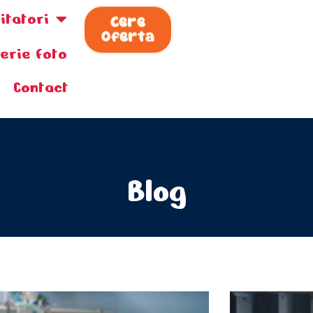
zitatori
Cere
Oferta
lerie foto
Contact
Blog