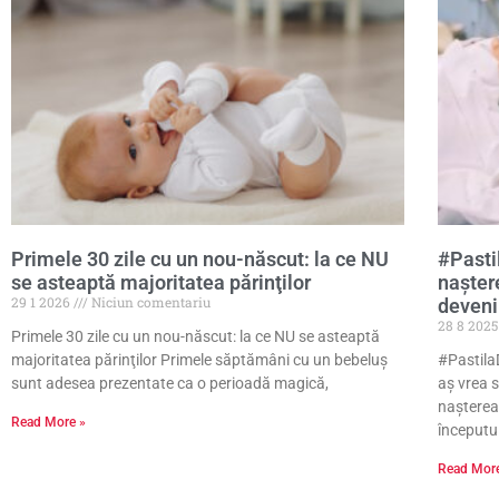
Primele 30 zile cu un nou-născut: la ce NU
#Pasti
se asteaptă majoritatea părinţilor
naştere
29 1 2026
Niciun comentariu
deven
28 8 202
Primele 30 zile cu un nou-născut: la ce NU se asteaptă
majoritatea părinţilor Primele săptămâni cu un bebeluș
#Pastila
sunt adesea prezentate ca o perioadă magică,
aş vrea s
nașterea 
Read More »
începutu
Read Mor