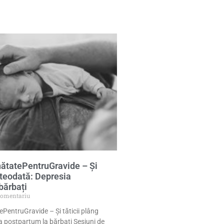
ătatePentruGravide – Și
âteodată: Depresia
bărbați
comentariu
PentruGravide – Și tăticii plâng
a postpartum la bărbați Sesiuni de