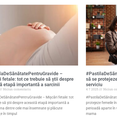
laDeSănătatePentruGravide –
#PastilaDeSăn
 fetale: tot ce trebuie să știi despre
să se protejeze
ă etapă importantă a sarcinii
serviciu
Niciun comentariu
4 7 2025
Niciun c
DeSănătatePentruGravide – Mișcări fetale: tot
#PastilaDeSănătat
ie să știi despre această etapă importantă a
protejeze femeile în
Una dintre cele mai însemnate și plăcute
perioadă aparte în vi
e în timpul
mama