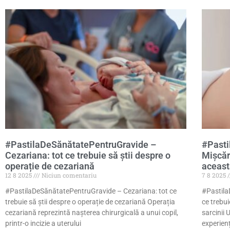
#PastilaDeSănătatePentruGravide –
#Pasti
Cezariana: tot ce trebuie să știi despre o
Mișcări
operație de cezariană
aceast
12 8 2025
Niciun comentariu
7 8 2025
#PastilaDeSănătatePentruGravide – Cezariana: tot ce
#Pastila
trebuie să știi despre o operație de cezariană Operația
ce trebu
cezariană reprezintă nașterea chirurgicală a unui copil,
sarcinii 
printr-o incizie a uterului
experienț