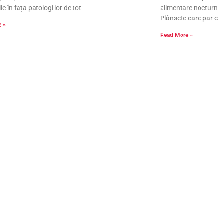
le în fața patologiilor de tot
alimentare nocturne
Plânsete care par 
e »
Read More »