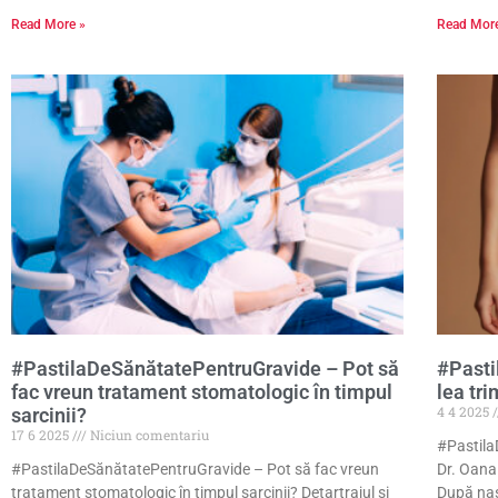
Read More »
Read Mor
#PastilaDeSănătatePentruGravide – Pot să
#Pasti
fac vreun tratament stomatologic în timpul
lea tr
4 4 2025
sarcinii?
17 6 2025
Niciun comentariu
#Pastila
#PastilaDeSănătatePentruGravide – Pot să fac vreun
Dr. Oana
tratament stomatologic în timpul sarcinii? Detartrajul și
După naș