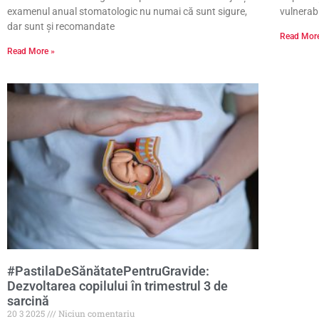
examenul anual stomatologic nu numai că sunt sigure,
vulnerabi
dar sunt și recomandate
Read Mor
Read More »
#PastilaDeSănătatePentruGravide:
Dezvoltarea copilului în trimestrul 3 de
sarcină
20 3 2025
Niciun comentariu