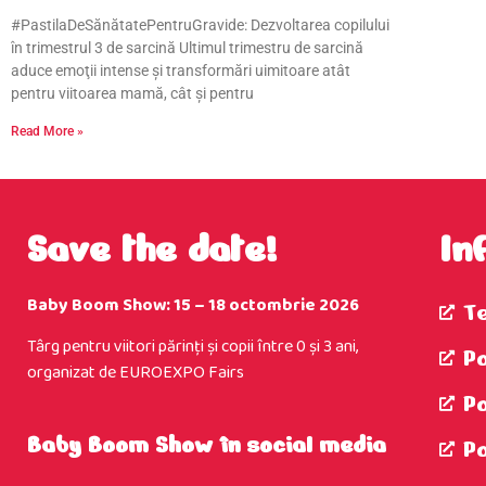
#PastilaDeSănătatePentruGravide: Dezvoltarea copilului
în trimestrul 3 de sarcină Ultimul trimestru de sarcină
aduce emoţii intense şi transformări uimitoare atât
pentru viitoarea mamă, cât şi pentru
Read More »
Save the date!
In
Baby Boom Show: 15 – 18 octombrie 2026
T
Târg pentru viitori părinţi şi copii între 0 şi 3 ani,
Po
organizat de EUROEXPO Fairs
P
Baby Boom Show în social media
P