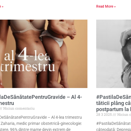
e »
Read More »
laDeSănătatePentruGravide – Al 4-
#PastilaDeSăn
imestru
tăticii plâng c
Niciun comentariu
postpartum la 
28 3 2025
Niciun 
DeSănătatePentruGravide – Al 4-lea trimestru
 Zaharia, medic primar obstetrică-ginecologie:
#PastilaDeSănătate
tere, 96% dintre mame devin extrem de
câteodată: Depresi