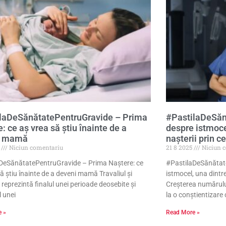
laDeSănătatePentruGravide – Prima
#PastilaDeSăn
: ce aş vrea să ştiu înainte de a
despre istmoce
i mamă
naşterii prin c
5
Niciun comentariu
21 8 2025
Niciun 
DeSănătatePentruGravide – Prima Naştere: ce
#PastilaDeSănătat
ă ştiu înainte de a deveni mamă Travaliul și
istmocel, una dintre
reprezintă finalul unei perioade deosebite și
Creșterea numărulu
l unei
la o conștientizare 
e »
Read More »