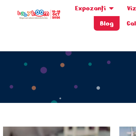
Expozanţi
Vi
Blog
Ga
0730.808.038