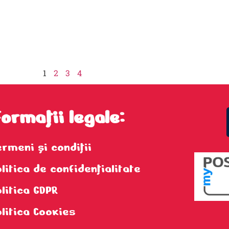
1
2
3
4
formații legale:
ermeni şi condiţii
litica de confidenţialitate
olitica GDPR
olitica Cookies