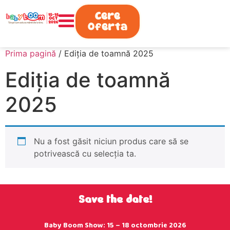
0730.808.038
Cere
Oferta
Prima pagină
/ Ediţia de toamnă 2025
Ediţia de toamnă
2025
Nu a fost găsit niciun produs care să se
potrivească cu selecția ta.
Save the date!
Baby Boom Show: 15 – 18 octombrie 2026