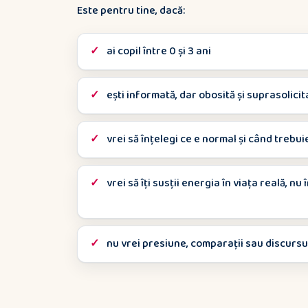
Este pentru tine, dacă:
ai copil între 0 și 3 ani
ești informată, dar obosită și suprasolicit
vrei să înțelegi ce e normal și când trebui
vrei să îți susții energia în viața reală, 
nu vrei presiune, comparații sau discursu