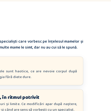
 specialiști care vorbesc pe înțelesul mamelor și
multe mame le simt, dar nu au cui să le spună.
le sunt haotice, ce are nevoie corpul după
gia fără diete dure.
, în ritmul potrivit
duri și limite. Ce modificări apar după naștere,
și când are sens să vorbești cu un specialist.