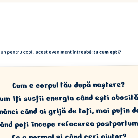
 bun pentru copil, acest eveniment întreabă:
tu cum ești?
Cum e corpul tău după naștere?
um îți susții energia când ești obosit
ânci când ai grijă de toți, mai puțin d
ând poți începe refacerea postpartu
Ce e normal și când ceri ajutor?