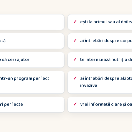
ești la primul sau al doile
ată
ai întrebări despre corp
e să ceri ajutor
te interesează nutriția d
nu într-un program perfect
ai întrebări despre alăpt
invazive
ri perfecte
vrei informații clare și 