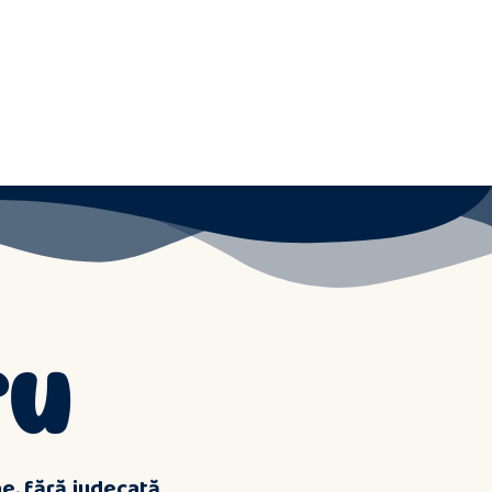
ru
ne, fără judecată.