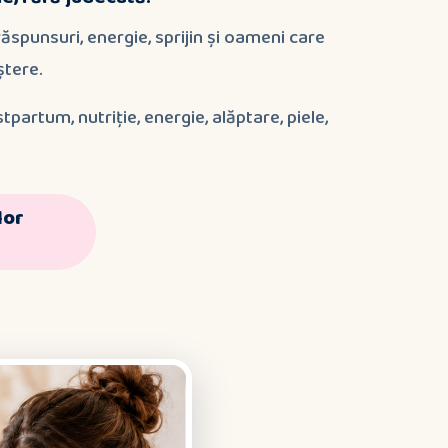
răspunsuri, energie, sprijin și oameni care
ștere.
rtum, nutriție, energie, alăptare, piele,
lor