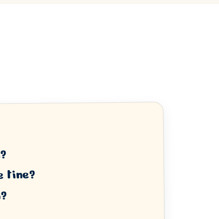
ă?
e tine?
m?