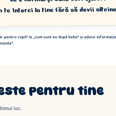
 te întorci la tine fără să devii altcin
 pentru copil” la „cum sunt eu după bebe” și aduce informație m
nainte”.
este pentru tine
ltimul loc.