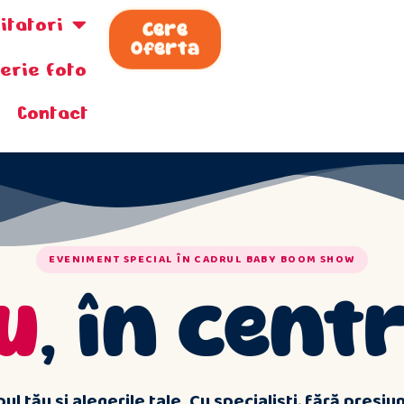
zitatori
Cere
Oferta
lerie foto
Contact
EVENIMENT SPECIAL ÎN CADRUL BABY BOOM SHOW
u
, în cent
ul tău și alegerile tale. Cu specialiști, fără presiu