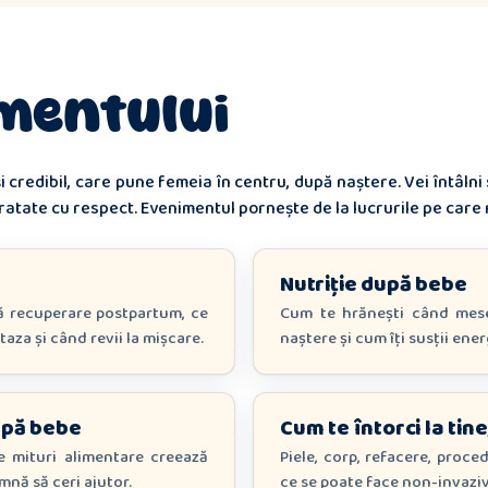
mentului
i credibil, care pune femeia în centru, după naștere. Vei întâlni
tratate cu respect. Evenimentul pornește de la lucrurile pe care 
Nutriție după bebe
nă recuperare postpartum, ce
Cum te hrănești când mese
aza și când revii la mișcare.
naștere și cum îți susții ener
după bebe
Cum te întorci la tine
ce mituri alimentare creează
Piele, corp, refacere, proce
mnă să ceri ajutor.
ce se poate face non-invaziv 