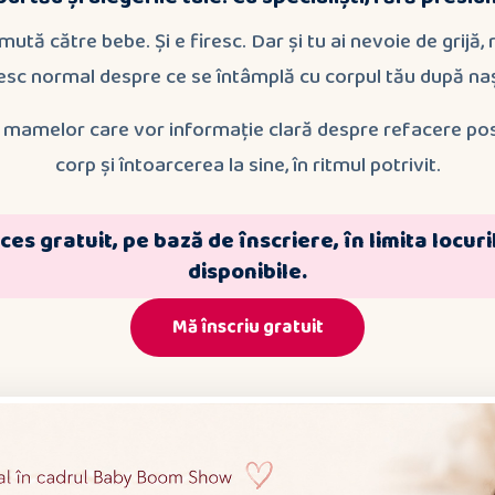
ă către bebe. Și e firesc. Dar și tu ai nevoie de grijă, 
sc normal despre ce se întâmplă cu corpul tău după na
amelor care vor informație clară despre refacere postpa
corp și întoarcerea la sine, în ritmul potrivit.
ces gratuit, pe bază de înscriere, în limita locuri
disponibile.
Mă înscriu gratuit