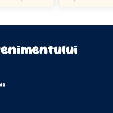
enimentului
olă