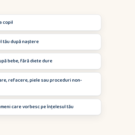
a copil
ul tău după naștere
upă bebe, fără diete dure
are, refacere, piele sau proceduri non-
oameni care vorbesc pe înțelesul tău