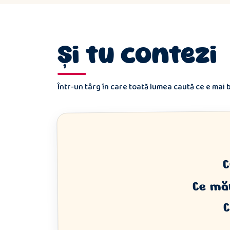
Și tu contezi
Într-un târg în care toată lumea caută ce e mai
C
Ce măn
C