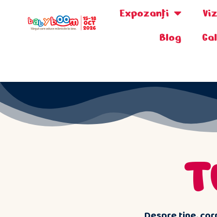
Expozanţi
Vi
Blog
Ga
0730.808.038
T
Despre tine, corp