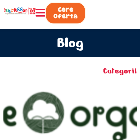
0730.808.038
Cere
Oferta
Blog
Categorii