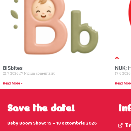
BISbites
NUK; 
21 7 2026
Niciun comentariu
17 6 202
Read More »
Read Mor
Save the date!
In
Baby Boom Show: 15 – 18 octombrie 2026
T