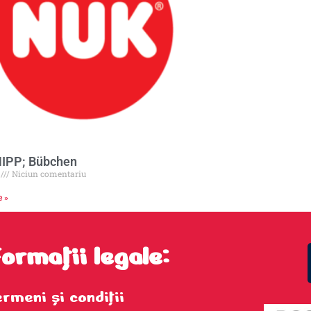
HIPP; Bübchen
6
Niciun comentariu
e »
formații legale:
ermeni şi condiţii