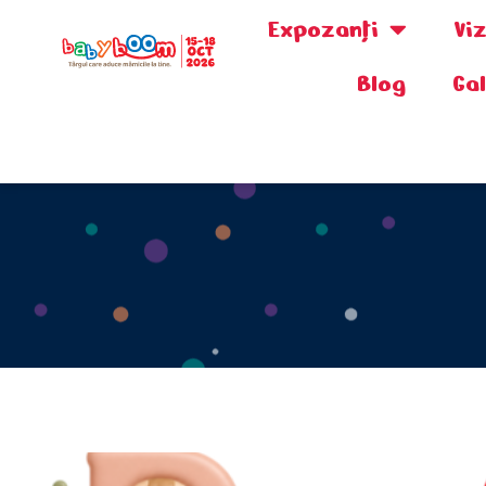
Expozanţi
Vi
Blog
Ga
0730.808.038