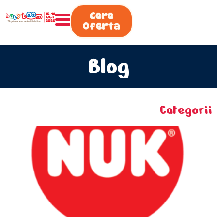
0730.808.038
Cere
Oferta
Blog
Categorii