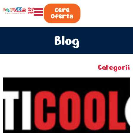
0730.808.038
Cere
Oferta
Blog
Categorii