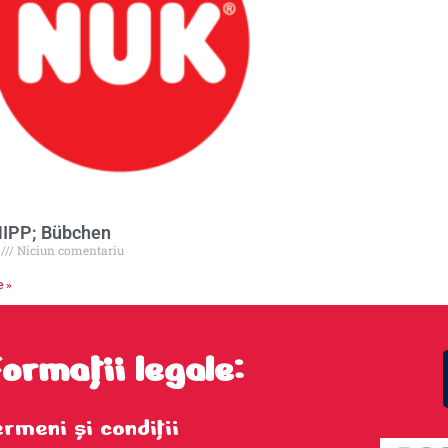
HIPP; Bübchen
6
Niciun comentariu
e »
formații legale:
ermeni şi condiţii