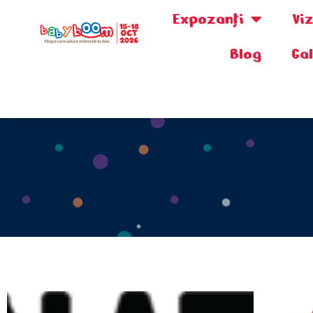
Expozanţi
Vi
Blog
Ga
0730.808.038