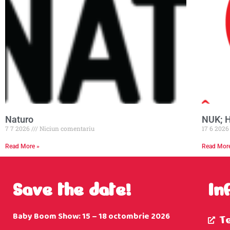
Naturo
NUK; 
7 7 2026
Niciun comentariu
17 6 202
Read More »
Read Mor
Save the date!
In
Baby Boom Show: 15 – 18 octombrie 2026
T