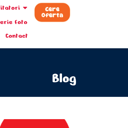
zitatori
Cere
Oferta
lerie foto
Contact
Blog