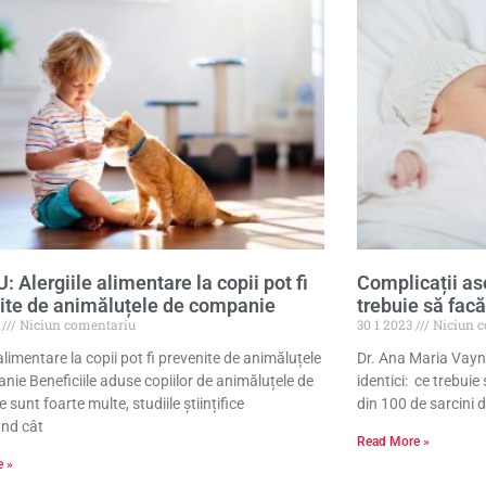
 Alergiile alimentare la copii pot fi
Complicații as
ite de animăluțele de companie
trebuie să fac
3
Niciun comentariu
30 1 2023
Niciun c
 alimentare la copii pot fi prevenite de animăluțele
Dr. Ana Maria Vayn
nie Beneficiile aduse copiilor de animăluțele de
identici: ce trebui
sunt foarte multe, studiile științifice
din 100 de sarcini 
nd cât
Read More »
e »