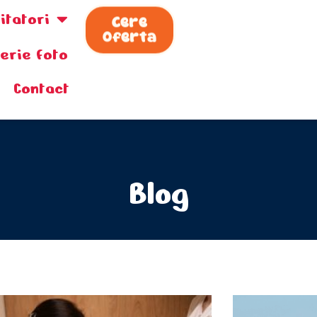
zitatori
Cere
Oferta
lerie foto
Contact
Blog