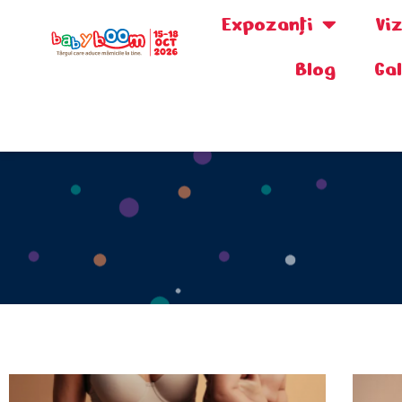
Expozanţi
Vi
Blog
Ga
0730.808.038