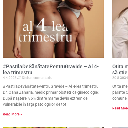
#PastilaDeSănătatePentruGravide – Al 4-
Otita m
lea trimestru
să ştie
4 4 2025
Niciun comentariu
20 8 202
#PastilaDeSănătatePentruGravide – Al 4-lea trimestru
Otita med
Dr. Oana Zaharia, medic primar obstetrică-ginecologie:
părinte 
După naștere, 96% dintre mame devin extrem de
comune in
vulnerabile în fața patologiilor de tot
Read Mor
Read More »