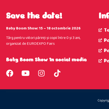
Save the date!
In
Baby Boom Show: 15 – 18 octombrie 2026
T
Târg pentru viitori părinţi şi copii între 0 şi 3 ani,
Po
organizat de EUROEXPO Fairs
P
Baby Boom Show în social media
P
Copyrig