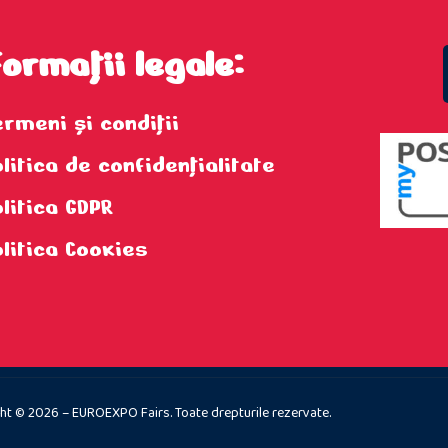
formații legale:
ermeni şi condiţii
litica de confidenţialitate
olitica GDPR
olitica Cookies
ht © 2026 – EUROEXPO Fairs. Toate drepturile rezervate.