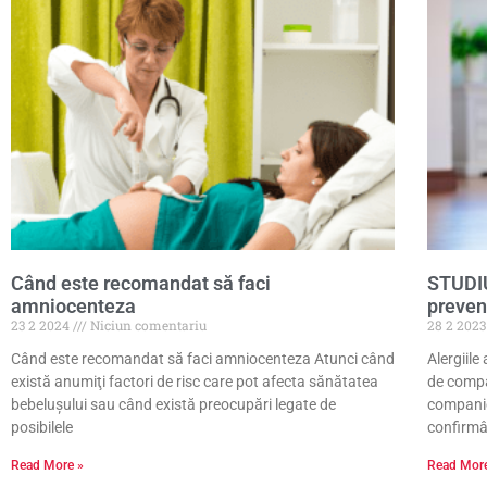
Când este recomandat să faci
STUDIU:
amniocenteza
preven
23 2 2024
Niciun comentariu
28 2 202
Când este recomandat să faci amniocenteza Atunci când
Alergiile
există anumiţi factori de risc care pot afecta sănătatea
de compa
bebelușului sau când există preocupări legate de
companie 
posibilele
confirmâ
Read More »
Read Mor