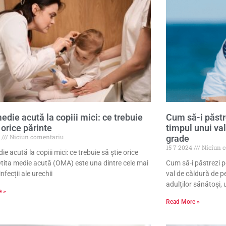
edie acută la copiii mici: ce trebuie
Cum să-i păstre
 orice părinte
timpul unui va
4
Niciun comentariu
grade
15 7 2024
Niciun 
ie acută la copiii mici: ce trebuie să ştie orice
Otita medie acută (OMA) este una dintre cele mai
Cum să-i păstrezi pe
fecții ale urechii
val de căldură de p
adulților sănătoși, 
e »
Read More »