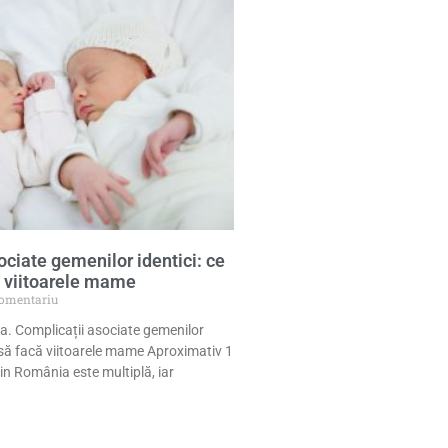
ociate gemenilor identici: ce
ă viitoarele mame
omentariu
a. Complicații asociate gemenilor
e să facă viitoarele mame Aproximativ 1
din România este multiplă, iar