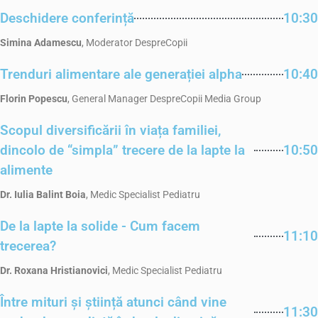
Deschidere conferință
10:30
Simina Adamescu
, Moderator DespreCopii
Trenduri alimentare ale generației alpha
10:40
Florin Popescu
, General Manager DespreCopii Media Group
Scopul diversificării în viața familiei,
dincolo de “simpla” trecere de la lapte la
10:50
alimente
Dr. Iulia Balint Boia
, Medic Specialist Pediatru
De la lapte la solide - Cum facem
11:10
trecerea?
Dr. Roxana Hristianovici
, Medic Specialist Pediatru
Între mituri și știință atunci când vine
11:30