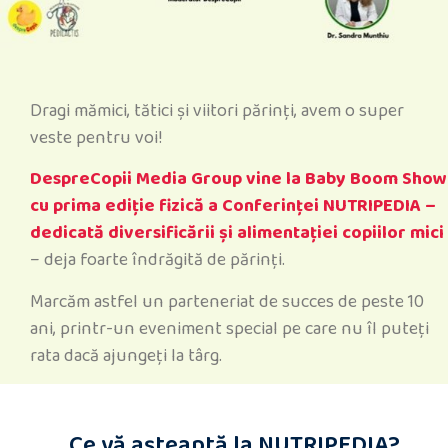
Dragi mămici, tătici și viitori părinți, avem o super
veste pentru voi!
DespreCopii Media Group vine la Baby Boom Show
cu prima ediție fizică a Conferinței NUTRIPEDIA –
dedicată diversificării și alimentației copiilor mici
– deja foarte îndrăgită de părinți.
Marcăm astfel un parteneriat de succes de peste 10
ani, printr-un eveniment special pe care nu îl puteți
rata dacă ajungeți la târg.
Ce vă așteaptă la NUTRIPEDIA?