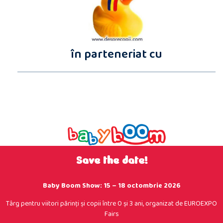
în parteneriat cu
Save the date!
Baby Boom Show: 15 – 18 octombrie 2026
Târg pentru viitori părinţi şi copii între 0 şi 3 ani, organizat de EUROEXPO
Fairs