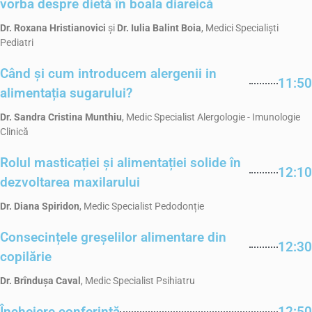
vorba despre dietă în boala diareică
Dr. Roxana Hristianovici
și
Dr. Iulia Balint Boia
, Medici Specialiști
Pediatri
Când și cum introducem alergenii in
11:50
alimentația sugarului?
Dr. Sandra Cristina Munthiu
, Medic Specialist Alergologie - Imunologie
Clinică
Rolul masticației și alimentației solide în
12:10
dezvoltarea maxilarului
Dr. Diana Spiridon
, Medic Specialist Pedodonție
Consecințele greșelilor alimentare din
12:30
copilărie
Dr. Brîndușa Caval
, Medic Specialist Psihiatru
Încheiere conferință
12:50