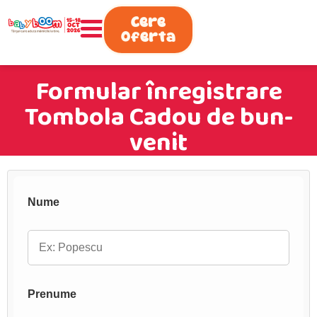
0730.808.038
Cere
Oferta
Formular înregistrare
Tombola Cadou de bun-
venit
Nume
Prenume