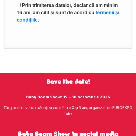
Prin trimiterea datelor, declar că am minim
16 ani, am citit și sunt de acord cu
termenii şi
condiţiile
.
Save the date!
Baby Boom Show: 15 – 18 octombrie 2026
Târg pentru viitori părinţi şi copii între 0 şi 3 ani, organizat de EUROEXPO
Fairs
Baby Boom Show în social media