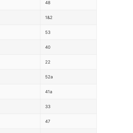
48
1&2
53
40
22
52a
41a
33
47