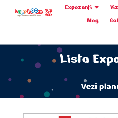
Expozanţi
Vi
Blog
Ga
0730.808.038
Lista Exp
Vezi plan