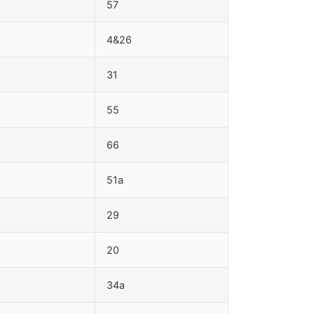
57
4&26
31
55
66
51a
29
20
34a