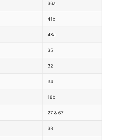
36a
41b
48a
35
32
34
18b
27 & 67
38