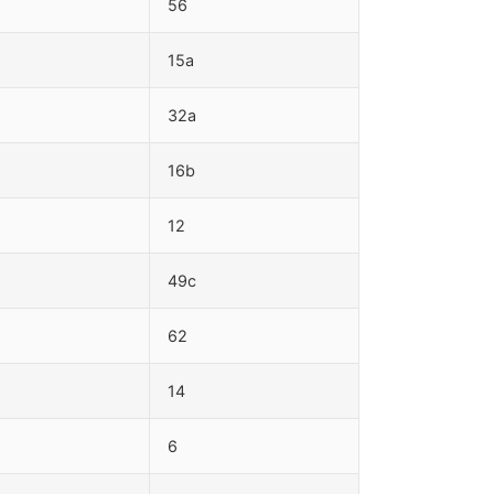
56
15a
32a
16b
12
49c
62
14
6