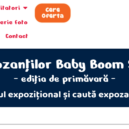
zitatori
Cere
Oferta
lerie foto
Contact
ozanților Baby Boom
- ediţia de primăvară -
ul expozițional și caută expoza