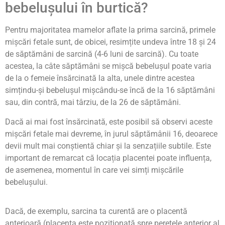
bebelușului în burtică?
Pentru majoritatea mamelor aflate la prima sarcină, primele
mișcări fetale sunt, de obicei, resimțite undeva între 18 și 24
de săptămâni de sarcină (4-6 luni de sarcină). Cu toate
acestea, la câte săptămâni se mișcă bebelușul poate varia
de la o femeie însărcinată la alta, unele dintre acestea
simțindu-și bebelușul mișcându-se încă de la 16 săptămâni
sau, din contră, mai târziu, de la 26 de săptămâni.
Dacă ai mai fost însărcinată, este posibil să observi aceste
mișcări fetale mai devreme, în jurul săptămânii 16, deoarece
devii mult mai conștientă chiar și la senzațiile subtile. Este
important de remarcat că locația placentei poate influența,
de asemenea, momentul în care vei simți mișcările
bebelușului.
Dacă, de exemplu, sarcina ta curentă are o placentă
anterioară (placenta este poziționată spre peretele anterior al