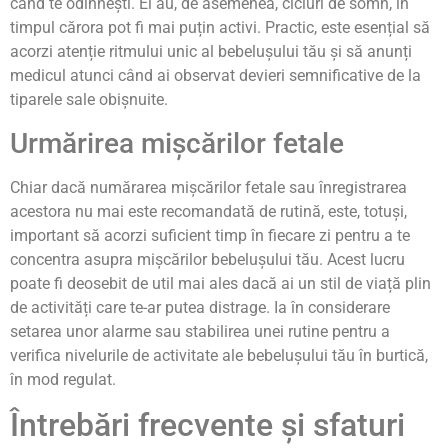
când te odihnești. Ei au, de asemenea, cicluri de somn, în
timpul cărora pot fi mai puțin activi. Practic, este esențial să
acorzi atenție ritmului unic al bebelușului tău și să anunți
medicul atunci când ai observat devieri semnificative de la
tiparele sale obișnuite.
Urmărirea mișcărilor fetale
Chiar dacă numărarea mișcărilor fetale sau înregistrarea
acestora nu mai este recomandată de rutină, este, totuși,
important să acorzi suficient timp în fiecare zi pentru a te
concentra asupra mișcărilor bebelușului tău. Acest lucru
poate fi deosebit de util mai ales dacă ai un stil de viață plin
de activități care te-ar putea distrage. Ia în considerare
setarea unor alarme sau stabilirea unei rutine pentru a
verifica nivelurile de activitate ale bebelușului tău în burtică,
în mod regulat.
Întrebări frecvente și sfaturi