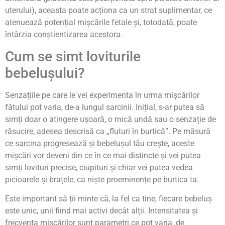
uterului), aceasta poate acționa ca un strat suplimentar, ce
atenuează potențial mișcările fetale și, totodată, poate
întârzia conștientizarea acestora.
Cum se simt loviturile
bebelușului?
Senzațiile pe care le vei experimenta în urma mișcărilor
fătului pot varia, de-a lungul sarcinii. Inițial, s-ar putea să
simți doar o atingere ușoară, o mică undă sau o senzație de
răsucire, adesea descrisă ca „fluturi în burtică”. Pe măsură
ce sarcina progresează și bebelușul tău crește, aceste
mișcări vor deveni din ce în ce mai distincte și vei putea
simți lovituri precise, ciupituri și chiar vei putea vedea
picioarele și brațele, ca niște proeminențe pe burtica ta.
Este important să ții minte că, la fel ca tine, fiecare bebeluș
este unic, unii fiind mai activi decât alții. Intensitatea și
frecvența mișcărilor sunt parametri ce pot varia, de