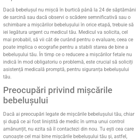
Dacă bebelușul nu mișcă în burtică până la 24 de săptămâni
de sarcină sau dacă observi o scădere semnificativă sau o
schimbare a mișcărilor bebelușului în orice etapă, trebuie să
iei legătura urgent cu medicul tău. Medicul va solicita, cel
mai probabil, să vii cât de curând pentru o evaluare, ceea ce
poate implica o ecografie pentru a stabili starea de bine a
bebelușului tău. În timp ce o reducere a mișcărilor fetale nu
indică în mod obligatoriu o problemă, este crucial să soliciți
asistență medicală promptă, pentru siguranța bebelușului
tău.
Preocupări privind mișcările
bebelușului
Dacă ai preocupări legate de mișcările bebelușului tău, chiar
și după ce ai fost liniștită de medic în urma unui control
amănunțit, nu ezita să îl contactezi din nou. Tu ești cea care
cunoaște cel mai bine mișcările bebelușului tău și, astfel,