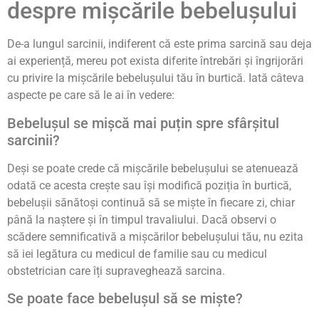
despre mișcările bebelușului
De-a lungul sarcinii, indiferent că este prima sarcină sau deja
ai experiență, mereu pot exista diferite întrebări și îngrijorări
cu privire la mișcările bebelușului tău în burtică. Iată câteva
aspecte pe care să le ai în vedere:
Bebelușul se mișcă mai puțin spre sfârșitul
sarcinii?
Deși se poate crede că mișcările bebelușului se atenuează
odată ce acesta crește sau își modifică poziția în burtică,
bebelușii sănătoși continuă să se miște în fiecare zi, chiar
până la naștere și în timpul travaliului. Dacă observi o
scădere semnificativă a mișcărilor bebelușului tău, nu ezita
să iei legătura cu medicul de familie sau cu medicul
obstetrician care îți supraveghează sarcina.
Se poate face bebelușul să se miște?