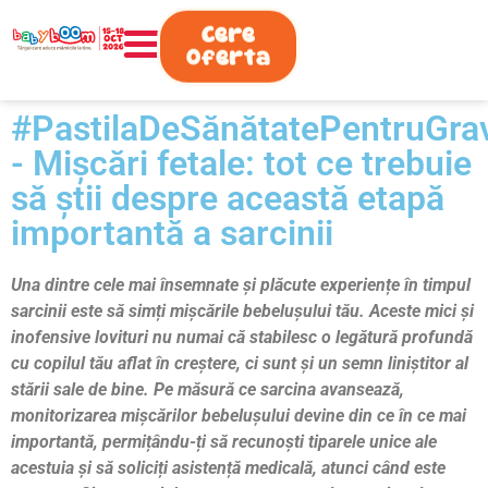
0730.808.038
Cere
Oferta
#PastilaDeSănătatePentruGra
- Mișcări fetale: tot ce trebuie
să știi despre această etapă
importantă a sarcinii
Una dintre cele mai însemnate și plăcute experiențe în timpul
sarcinii este să simți mișcările bebelușului tău. Aceste mici și
inofensive lovituri nu numai că stabilesc o legătură profundă
cu copilul tău aflat în creștere, ci sunt și un semn liniștitor al
stării sale de bine. Pe măsură ce sarcina avansează,
monitorizarea mișcărilor bebelușului devine din ce în ce mai
importantă, permițându-ți să recunoști tiparele unice ale
acestuia și să soliciți asistență medicală, atunci când este