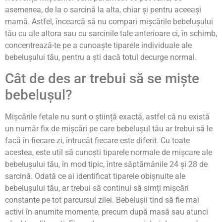
asemenea, de la o sarcină la alta, chiar și pentru aceeași
mamă. Astfel, încearcă să nu compari mișcările bebelușului
tău cu ale altora sau cu sarcinile tale anterioare ci, în schimb,
concentrează-te pe a cunoaște tiparele individuale ale
bebelușului tău, pentru a ști dacă totul decurge normal.
Cât de des ar trebui să se miște
bebelușul?
Mișcările fetale nu sunt o știință exactă, astfel că nu există
un număr fix de mișcări pe care bebelușul tău ar trebui să le
facă în fiecare zi, întrucât fiecare este diferit. Cu toate
acestea, este util să cunoști tiparele normale de mișcare ale
bebelușului tău, în mod tipic, între săptămânile 24 și 28 de
sarcină. Odată ce ai identificat tiparele obișnuite ale
bebelușului tău, ar trebui să continui să simți mișcări
constante pe tot parcursul zilei. Bebelușii tind să fie mai
activi în anumite momente, precum după masă sau atunci