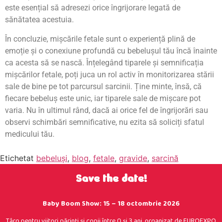
este esențial să adresezi orice îngrijorare legată de
sănătatea acestuia.
În concluzie, mișcările fetale sunt o experiență plină de
emoție și o conexiune profundă cu bebelușul tău încă înainte
ca acesta să se nască. Înțelegând tiparele și semnificația
mișcărilor fetale, poți juca un rol activ în monitorizarea stării
sale de bine pe tot parcursul sarcinii. Ține minte, însă, că
fiecare bebeluș este unic, iar tiparele sale de mișcare pot
varia. Nu în ultimul rând, dacă ai orice fel de îngrijorări sau
observi schimbări semnificative, nu ezita să soliciți sfatul
medicului tău.
Etichetat
bebeluşi
,
blog
,
fetale
,
gravide
,
sarcină
Save the date!
Baby Boom Show: 15 – 18 octombrie 2026
Târg pentru viitori părinţi şi copii între 0 şi 3 ani, organizat de EUROEXPO