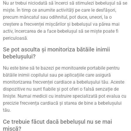
Nu ar trebui niciodată să încerci să stimulezi bebelușul să se
miște. În timp ce anumite activități pe care le desfășori,
precum mâncatul sau odihnitul, pot duce, uneori, la o
creștere a frecvenței mișcărilor și bebelușul va părea mai
activ, încercarea de a face bebelușul să se miște poate fi
periculoasă.
Se pot asculta și monitoriza bătăile inimii
bebelușului?
Nu este bine să te bazezi pe monitoarele portabile pentru
bătăile inimii copilului sau pe aplicațiile care asigură
monitorizarea frecvenței cardiace a bebelușului tău. Aceste
dispozitive nu sunt fiabile și pot oferi o falsă senzație de
liniște. Numai medicii cu instruire specializată pot evalua cu
precizie frecvența cardiacă și starea de bine a bebelușului
tău.
Ce trebuie făcut dacă bebelușul nu se mai
mișcă?