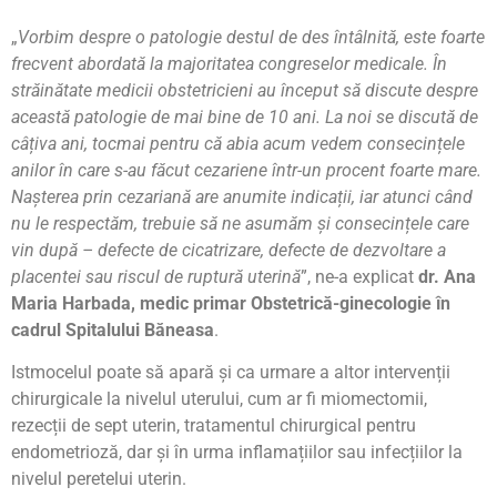
„
Vorbim despre o patologie destul de des întâlnită, este foarte
frecvent abordată la majoritatea congreselor medicale. În
străinătate medicii obstetricieni au început să discute despre
această patologie de mai bine de 10 ani. La noi se discută de
câțiva ani, tocmai pentru că abia acum vedem consecințele
anilor în care s-au făcut cezariene într-un procent foarte mare.
Nașterea prin cezariană are anumite indicații, iar atunci când
nu le respectăm, trebuie să ne asumăm și consecințele care
vin după – defecte de cicatrizare, defecte de dezvoltare a
placentei sau riscul de ruptură uterină
”, ne-a explicat
dr. Ana
Maria Harbada, medic primar Obstetrică-ginecologie în
cadrul Spitalului Băneasa
.
Istmocelul poate să apară și ca urmare a altor intervenții
chirurgicale la nivelul uterului, cum ar fi miomectomii,
rezecții de sept uterin, tratamentul chirurgical pentru
endometrioză, dar și în urma inflamațiilor sau infecțiilor la
nivelul peretelui uterin.