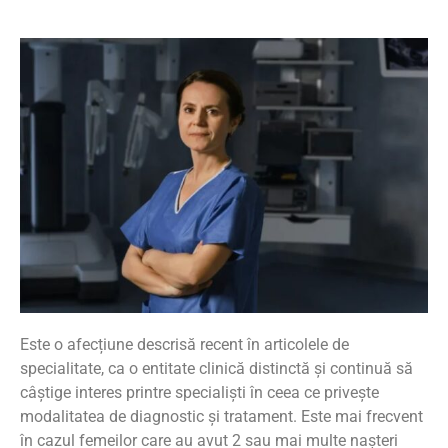
Este o afecțiune descrisă recent în articolele de
specialitate, ca o entitate clinică distinctă și continuă să
câștige interes printre specialiști în ceea ce privește
modalitatea de diagnostic și tratament.
Este mai frecvent
în cazul femeilor care au avut 2 sau mai multe nașteri