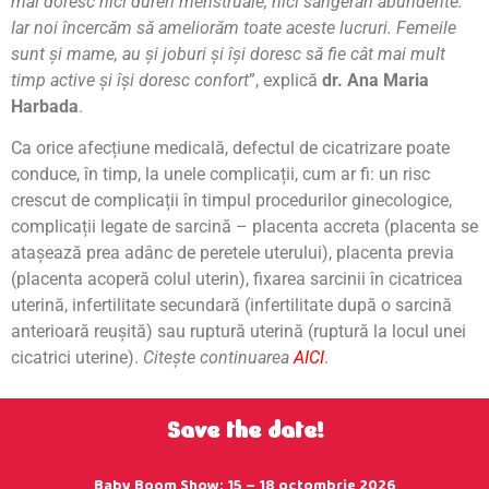
mai doresc nici dureri menstruale, nici sângerări abundente.
Iar noi încercăm să ameliorăm toate aceste lucruri. Femeile
sunt și mame, au și joburi și își doresc să fie cât mai mult
timp active și își doresc confort
”, explică
dr. Ana Maria
Harbada
.
Ca orice afecțiune medicală, defectul de cicatrizare poate
conduce, în timp, la unele complicații, cum ar fi: un risc
crescut de complicații în timpul procedurilor ginecologice,
complicații legate de sarcină – placenta accreta (placenta se
atașează prea adânc de peretele uterului), placenta previa
(placenta acoperă colul uterin), fixarea sarcinii în cicatricea
uterină, infertilitate secundară (infertilitate după o sarcină
anterioară reușită) sau ruptură uterină (ruptură la locul unei
cicatrici uterine).
Citeşte continuarea
AICI
.
Save the date!
Baby Boom Show: 15 – 18 octombrie 2026