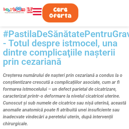
0730.808.038
Cere
Oferta
#PastilaDeSănătatePentruGra
- Totul despre istmocel, una
dintre complicaţiile naşterii
prin cezariană
Creșterea numărului de nașteri prin cezariană a condus la o
conștientizare crescută a complicațiilor asociate, cum ar fi
formarea istmocelului – un defect parietal de cicatrizare,
caracterizat printr-o deformare la nivelul cicatricei uterine.
Cunoscut și sub numele de cicatrice sau nișă uterină, această
anomalie anatomică poate fi atribuită unei insuficiente sau
inadecvate vindecări a peretelui uterin, după intervenții
chirurgicale.