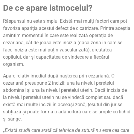
De ce apare istmocelul?
Răspunsul nu este simplu. Există mai mulți factori care pot
favoriza apariția acestui defect de cicatrizare. Printre aceștia
amintim momentul în care este realizată operația de
cezariană, cât de joasă este incizia (dacă zona în care se
face incizia este mai puțin vascularizată), greutatea
copilului, dar și capacitatea de vindecare a fiecărui
organism.
Apare relativ imediat după nașterea prin cezariană. O
cezariană presupune 2 incizii: una la nivelul peretelui
abdominal și una la nivelul peretelui uterin. Dacă incizia de
la nivelul peretelui uterin nu se vindecă complet sau dacă
există mai multe incizii în aceeași zonă, țesutul din jur se
subțiază și poate forma o adâncitură care se umple cu lichid
și sânge.
„
Există studii care arată că tehnica de sutură nu este cea care