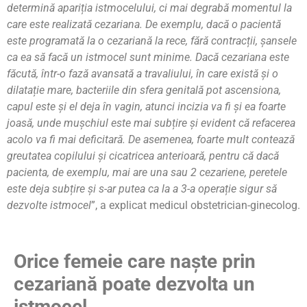
determină apariția istmocelului, ci mai degrabă momentul la
care este realizată cezariana. De exemplu, dacă o pacientă
este programată la o cezariană la rece, fără contracții, șansele
ca ea să facă un istmocel sunt minime. Dacă cezariana este
făcută, într-o fază avansată a travaliului, în care există și o
dilatație mare, bacteriile din sfera genitală pot ascensiona,
capul este și el deja în vagin, atunci incizia va fi și ea foarte
joasă, unde mușchiul este mai subțire și evident că refacerea
acolo va fi mai deficitară. De asemenea, foarte mult contează
greutatea copilului și cicatricea anterioară, pentru că dacă
pacienta, de exemplu, mai are una sau 2 cezariene, peretele
este deja subțire și s-ar putea ca la a 3-a operație sigur să
dezvolte istmocel
”, a explicat medicul obstetrician-ginecolog.
Orice femeie care naște prin
cezariană poate dezvolta un
istmocel