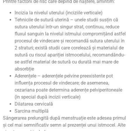
Printre factorii de risc care depind de naștere, amintim:
Incizia la nivelul uterului (inciziile verticale)
Tehnicile de sutură uterină – unele studii susțin că
sutura uterului într-un singur strat, continuu, reduce
fluxul sanguin la nivelul istmului compromițând astfel
procesul de vindecare și recomandă sutura uterului în
2 straturi; există studii care corelează și materialul de
sutură cu riscul apariției istmocelului, recomandându-
se astfel material de sutură cu durată mai mare de
absorbție
Aderențele – aderențele pelvine preexistente pot
influența procesul de vindecare; de asemenea,
cezariana poate determina aderențe pelviperitoneale
(în special după incizii verticale)
Dilatarea cervicală
Sarcina multiplă
Sângerarea prelungită după menstruație este adesea primul
și cel mai semnificativ semn al prezenței unui istmocel. Alte