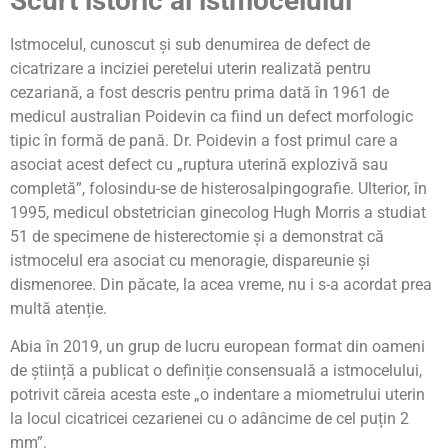
Scurt istoric al istmocelului
Istmocelul, cunoscut și sub denumirea de defect de
cicatrizare a inciziei peretelui uterin realizată pentru
cezariană, a fost descris pentru prima dată în 1961 de
medicul australian Poidevin ca fiind un defect morfologic
tipic în formă de pană. Dr. Poidevin a fost primul care a
asociat acest defect cu „ruptura uterină explozivă sau
completă”, folosindu-se de histerosalpingografie. Ulterior, în
1995, medicul obstetrician ginecolog Hugh Morris a studiat
51 de specimene de histerectomie și a demonstrat că
istmocelul era asociat cu menoragie, dispareunie și
dismenoree. Din păcate, la acea vreme, nu i s-a acordat prea
multă atenție.
Abia în 2019, un grup de lucru european format din oameni
de știință a publicat o definiție consensuală a istmocelului,
potrivit căreia acesta este „o indentare a miometrului uterin
la locul cicatricei cezarienei cu o adâncime de cel puțin 2
mm”.