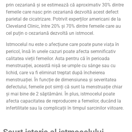
prin cezariană și se estimează că aproximativ 30% dintre
femeile care nasc prin cezariană dezvoltă acest defect
parietal de cicatrizare. Potrivit experților americani de la
Cleveland Clinic, între 20% și 70% dintre femeile care au
cel puțin o cezariană dezvoltă un istmocel.
Istmocelul nu este o afecțiune care poate pune viața în
pericol, însă în unele cazuri poate afecta semnificativ
calitatea vieții femeilor. Asta pentru că în perioada
menstruației, această nișă se umple cu sânge sau cu
lichid, care va fi eliminat treptat după încheierea
menstruației. În funcție de dimensiunea și severitatea
defectului, femeile pot simți că sunt la menstruație chiar
și mai bine de 2 săptămâni. În plus, istmocelul poate
afecta capacitatea de reproducere a femeilor, ducând la
infertilitate sau la complicații în timpul sarcinilor viitoare.