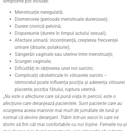
simptome pot include:
Menstruație neregulată;
Dismenoree (perioade menstruale dureroase);
Durere cronică pelvină;
Dispareunie (durere în timpul actului sexual);
Afectare urinară: incontinență, creșterea frecvenței
urinare (disurie, polakiurie);
Sângerări vaginale sau uterine între menstruații;
Scurgeri vaginale;
Dificultăți în obținerea unei noi sarcini;
Complicații obstetricale în viitoarele sarcini –
istmocelul poate influența poziția și aderența viitoarei
placente, poziția fătului, ruptura uterină.
„
Nu este o afecțiune care să pună viața în pericol, este o
afecțiune care deranjează pacientele. Sunt paciente care au
scurgerea aceea maronie mai mult de jumătate de lună și
normal că devine deranjant. Trăim într-un secol în care ne
dorim să fim cât mai confortabile cu noi înșine. Femeile nu-și