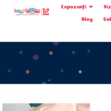
Expozanţi
Vi
Blog
Ga
0730.808.038