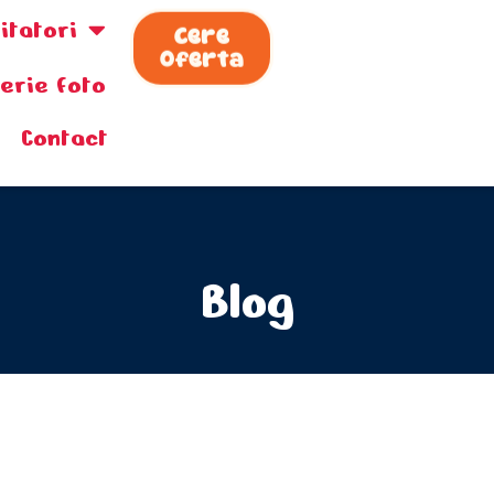
zitatori
Cere
Oferta
lerie foto
Contact
Blog