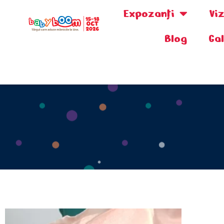
Expozanţi
Vi
Blog
Ga
0730.808.038