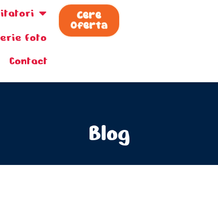
zitatori
Cere
Oferta
lerie foto
Contact
Blog