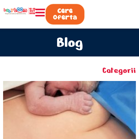
0730.808.038
Cere
Oferta
Blog
Categorii