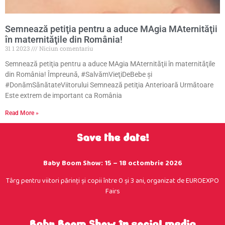
Semnează petiţia pentru a aduce MAgia MAternităţii
în maternităţile din România!
31 1 2023
Niciun comentariu
Semnează petiţia pentru a aduce MAgia MAternităţii în maternităţile
din România! Împreună, #SalvămVieţiDeBebe şi
#DonămSănătateViitorului Semnează petiţia Anterioară Următoare
Este extrem de important ca România
Read More »
Save the date!
Baby Boom Show: 15 – 18 octombrie 2026
Târg pentru viitori părinţi şi copii între 0 şi 3 ani, organizat de EUROEXPO
Fairs
Baby Boom Show în social media