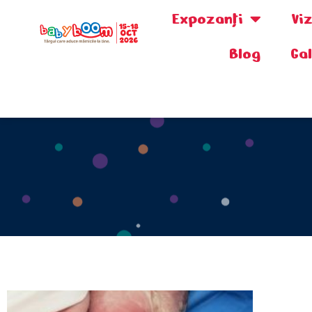
Expozanţi
Vi
Blog
Ga
0730.808.038