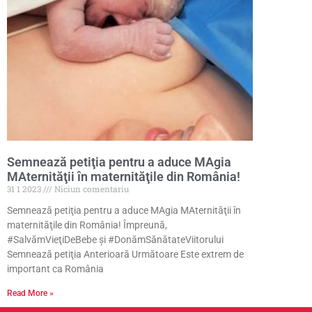
Semnează petiţia pentru a aduce MAgia
MAternităţii în maternităţile din România!
31 1 2023
Niciun comentariu
Semnează petiţia pentru a aduce MAgia MAternităţii în
maternităţile din România! Împreună,
#SalvămVieţiDeBebe şi #DonămSănătateViitorului
Semnează petiţia Anterioară Următoare Este extrem de
important ca România
Read More »