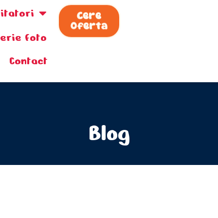
zitatori
Cere
Oferta
lerie foto
Contact
Blog