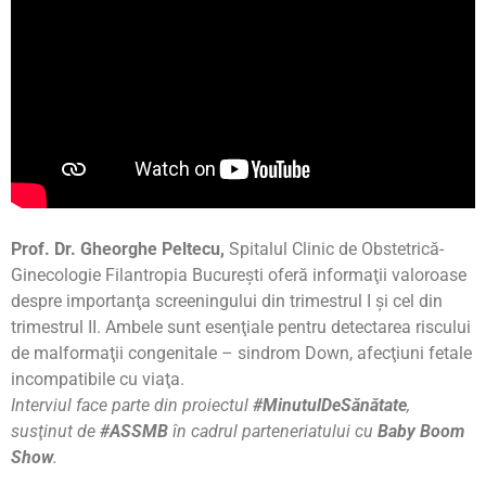
Prof. Dr. Gheorghe Peltecu,
Spitalul Clinic de Obstetrică-
Ginecologie Filantropia Bucureşti oferă informaţii valoroase
despre importanţa screeningului din trimestrul I şi cel din
trimestrul II. Ambele sunt esenţiale pentru detectarea riscului
de malformaţii congenitale – sindrom Down, afecţiuni fetale
incompatibile cu viaţa.
Interviul face parte din proiectul
#MinutulDeSănătate
,
susţinut de
#ASSMB
în cadrul parteneriatului cu
Baby Boom
Show
.