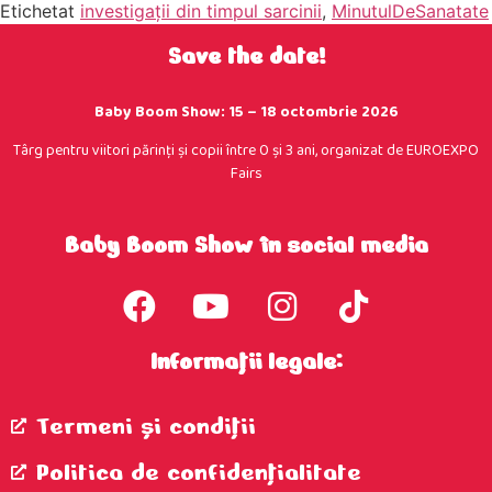
Etichetat
investigaţii din timpul sarcinii
,
MinutulDeSanatate
Save the date!
Baby Boom Show: 15 – 18 octombrie 2026
Târg pentru viitori părinţi şi copii între 0 şi 3 ani, organizat de EUROEXPO
Fairs
Baby Boom Show în social media
Informații legale:
Termeni şi condiţii
Politica de confidenţialitate