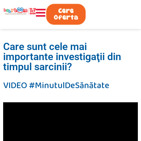
0730.808.038
Cere
Oferta
Care sunt cele mai
importante investigaţii din
timpul sarcinii?
VIDEO #MinutulDeSănătate