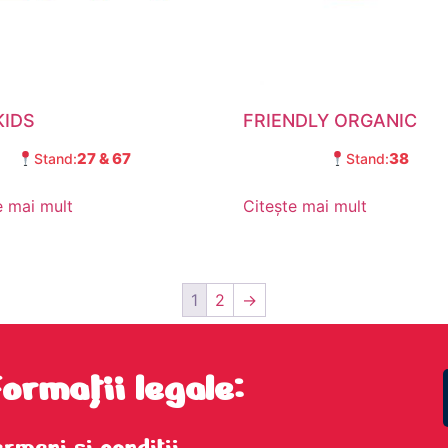
KIDS
FRIENDLY ORGANIC
27 & 67
38
Stand:
Stand:
e mai mult
Citește mai mult
1
2
→
formații legale:
ermeni şi condiţii