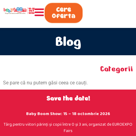
0730.808.038
Cere
Oferta
Blog
Categorii
Se pare că nu putem găsi ceea ce cauți.
Save the date!
Baby Boom Show: 15 – 18 octombrie 2026
Târg pentru viitori părinţi şi copii între 0 şi 3 ani, organizat de EUROEXPO
Fairs