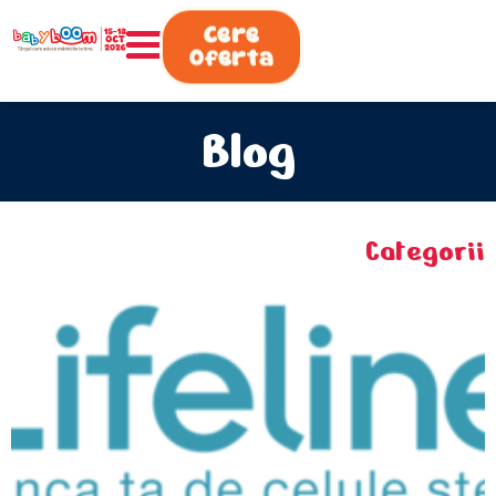
0730.808.038
Cere
Oferta
Blog
Categorii