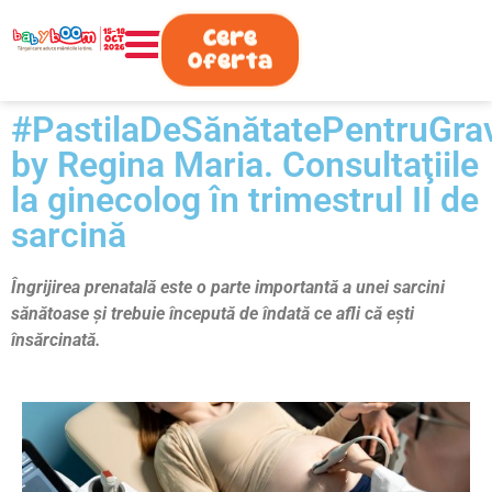
0730.808.038
Cere
Oferta
#PastilaDeSănătatePentruGra
by Regina Maria. Consultaţiile
la ginecolog în trimestrul II de
sarcină
Îngrijirea prenatală este o parte importantă a unei sarcini
sănătoase și trebuie începută de îndată ce afli că ești
însărcinată.