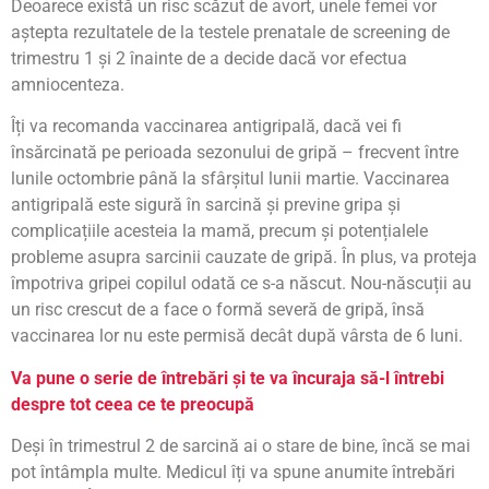
Deoarece există un risc scăzut de avort, unele femei vor
aștepta rezultatele de la testele prenatale de screening de
trimestru 1 și 2 înainte de a decide dacă vor efectua
amniocenteza.
Îți va recomanda vaccinarea antigripală, dacă vei fi
însărcinată pe perioada sezonului de gripă – frecvent între
lunile octombrie până la sfârșitul lunii martie. Vaccinarea
antigripală este sigură în sarcină și previne gripa și
complicațiile acesteia la mamă, precum și potențialele
probleme asupra sarcinii cauzate de gripă. În plus, va proteja
împotriva gripei copilul odată ce s-a născut. Nou-născuții au
un risc crescut de a face o formă severă de gripă, însă
vaccinarea lor nu este permisă decât după vârsta de 6 luni.
Va pune o serie de întrebări și te va încuraja să-l întrebi
despre tot ceea ce te preocupă
Deși în trimestrul 2 de sarcină ai o stare de bine, încă se mai
pot întâmpla multe. Medicul îți va spune anumite întrebări