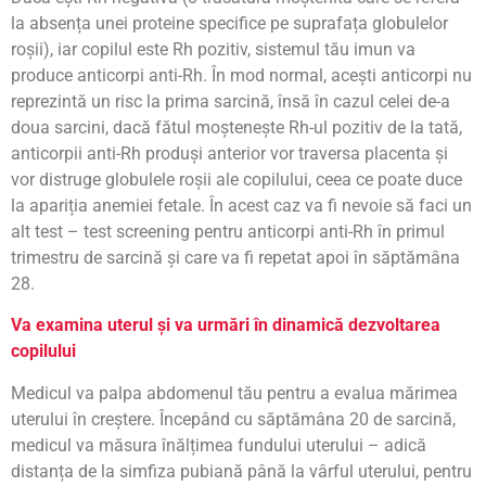
la absența unei proteine specifice pe suprafața globulelor
roșii), iar copilul este Rh pozitiv, sistemul tău imun va
produce anticorpi anti-Rh. În mod normal, acești anticorpi nu
reprezintă un risc la prima sarcină, însă în cazul celei de-a
doua sarcini, dacă fătul moștenește Rh-ul pozitiv de la tată,
anticorpii anti-Rh produși anterior vor traversa placenta și
vor distruge globulele roșii ale copilului, ceea ce poate duce
la apariția anemiei fetale. În acest caz va fi nevoie să faci un
alt test – test screening pentru anticorpi anti-Rh în primul
trimestru de sarcină și care va fi repetat apoi în săptămâna
28.
Va examina uterul și va urmări în dinamică dezvoltarea
copilului
Medicul va palpa abdomenul tău pentru a evalua mărimea
uterului în creștere. Începând cu săptămâna 20 de sarcină,
medicul va măsura înălțimea fundului uterului – adică
distanța de la simfiza pubiană până la vârful uterului, pentru