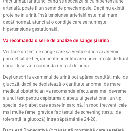
tract urinar, iar atunci când se asociază și cu hipertensiune
arterială, poate fi un semn de preeclampsie. Dacă nu există
proteine în urină, însă tensiunea arterială este mai mare
decât normal, atunci ai o condiție care se numește
hipertensiune gestatională.
Va recomanda o serie de analize de sânge și urină
Vei face un test de sânge care să verifice dacă ai anemie
prin deficit de fier, iar pentru identificarea unei infecții de tract
urinar, ți se va recomanda un test de urină.
Deși uneori la examenul de urină pot apărea cantități mici de
glucoză, dacă se depistează o cantitate anormal de mare,
medicul obstetrician va recomanda efectuarea mai devreme
a unui test pentru depistarea diabetului gestational, un tip
special de diabet care apare în sarcină. În mod frecvent, cele
mai multe femei gravide fac testul de screening (testul de
toleranță la glucoză) între săptămânile 24-28.
Dacă ești Rh-negativă (o trăsătură moștenită care se referă