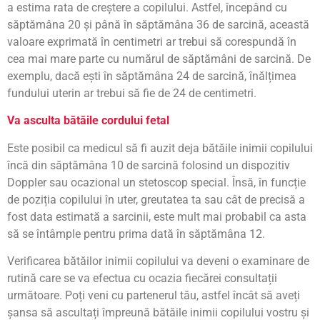
a estima rata de creștere a copilului. Astfel, începând cu
săptămâna 20 și până în săptămâna 36 de sarcină, această
valoare exprimată în centimetri ar trebui să corespundă în
cea mai mare parte cu numărul de săptămâni de sarcină. De
exemplu, dacă ești în săptămâna 24 de sarcină, înălțimea
fundului uterin ar trebui să fie de 24 de centimetri.
Va asculta bătăile cordului fetal
Este posibil ca medicul să fi auzit deja bătăile inimii copilului
încă din săptămâna 10 de sarcină folosind un dispozitiv
Doppler sau ocazional un stetoscop special. Însă, în funcție
de poziția copilului în uter, greutatea ta sau cât de precisă a
fost data estimată a sarcinii, este mult mai probabil ca asta
să se întâmple pentru prima dată în săptămâna 12.
Verificarea bătăilor inimii copilului va deveni o examinare de
rutină care se va efectua cu ocazia fiecărei consultații
următoare. Poți veni cu partenerul tău, astfel încât să aveți
șansa să ascultați împreună bătăile inimii copilului vostru și