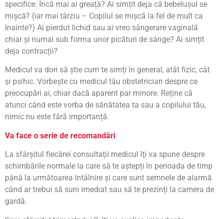
specifice: Încă mai ai greață? Ai simțit deja că bebelușul se
mișcă? (iar mai târziu – Copilul se mișcă la fel de mult ca
înainte?) Ai pierdut lichid sau ai vreo sângerare vaginală
chiar și numai sub forma unor picături de sânge? Ai simțit
deja contracții?
Medicul va dori să știe cum te simți în general, atât fizic, cât
și psihic. Vorbește cu medicul tău obstetrician despre ce
preocupări ai, chiar dacă aparent par minore. Reține că
atunci când este vorba de sănătatea ta sau a copilului tău,
nimic nu este fără importanță.
Va face o serie de recomandări
La sfârșitul fiecărei consultații medicul îți va spune despre
schimbările normale la care să te aștepți în perioada de timp
până la următoarea întâlnire și care sunt semnele de alarmă
când ar trebui să suni imediat sau să te prezinți la camera de
gardă.