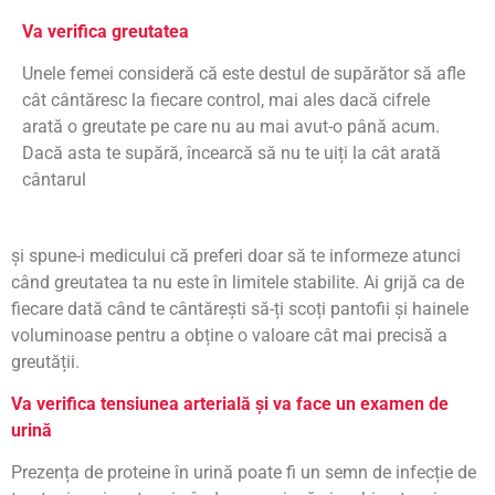
Va verifica greutatea
Unele femei consideră că este destul de supărător să afle
cât cântăresc la fiecare control, mai ales dacă cifrele
arată o greutate pe care nu au mai avut-o până acum.
Dacă asta te supără, încearcă să nu te uiți la cât arată
cântarul
și spune-i medicului că preferi doar să te informeze atunci
când greutatea ta nu este în limitele stabilite. Ai grijă ca de
fiecare dată când te cântărești să-ți scoți pantofii și hainele
voluminoase pentru a obține o valoare cât mai precisă a
greutății.
Va verifica tensiunea arterială și va face un examen de
urină
Prezența de proteine în urină poate fi un semn de infecție de