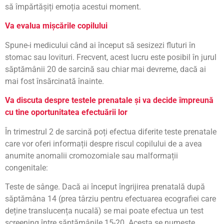
să împărtășiți emoția acestui moment.
Va evalua mișcările copilului
Spune-i medicului când ai început să sesizezi fluturi în
stomac sau lovituri. Frecvent, acest lucru este posibil în jurul
săptămânii 20 de sarcină sau chiar mai devreme, dacă ai
mai fost însărcinată înainte.
Va discuta despre testele prenatale și va decide împreună
cu tine oportunitatea efectuării lor
În trimestrul 2 de sarcină poți efectua diferite teste prenatale
care vor oferi informații despre riscul copilului de a avea
anumite anomalii cromozomiale sau malformații
congenitale:
Teste de sânge. Dacă ai început îngrijirea prenatală după
săptămâna 14 (prea târziu pentru efectuarea ecografiei care
deține translucența nucală) se mai poate efectua un test
screening între săptămânile 15-20. Acesta se numește