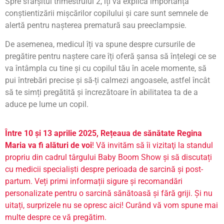
Spre sfârșitul trimestrului 2, îți va explica importanța
conștientizării mișcărilor copilului și care sunt semnele de
alertă pentru nașterea prematură sau preeclampsie.
De asemenea, medicul îți va spune despre cursurile de
pregătire pentru naștere care îți oferă șansa să înțelegi ce se
va întâmpla cu tine și cu copilul tău în acele momente, să
pui întrebări precise și să-ți calmezi angoasele, astfel încât
să te simți pregătită și încrezătoare în abilitatea ta de a
aduce pe lume un copil.
Între 10 şi 13 aprilie 2025, Rețeaua de sănătate Regina
Maria va fi alături de voi
! Vă invităm să îi vizitaţi la standul
propriu din cadrul târgului Baby Boom Show şi să discutați
cu medicii specialiști despre perioada de sarcină și post-
partum. Veți primi informații sigure și recomandări
personalizate pentru o sarcină sănătoasă și fără griji.
Și nu
uitați, surprizele nu se opresc aici! Curând vă vom spune mai
multe despre ce vă pregătim.