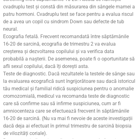
cvadruplu test și constă din măsurarea din sângele mamei a
patru hormoni. Cvadruplu test se face pentru a evalua riscul
de a avea un copil cu sindrom Down sau defecte de tub
neural.
Ecografia fetală. Frecvent recomandată între săptămânile
16-20 de sarcină, ecografia de trimestru 2 va evalua
creșterea și dezvoltarea copilului și va verifica data
probabilă a nașterii. De asemenea, poate fi o oportunitate să
afli sexul copilului, dacă îți dorești asta.
Teste de diagnostic. Dacă rezultatele la testele de sânge sau
la evaluarea ecografică sunt îngrijorătoare sau dacă istoricul
tău medical și familial ridică suspiciunea pentru o anomalie
cromozomială, medicul va recomanda teste de diagnostic
care să confirme sau să infirme suspiciunea, cum ar fi
amniocenteza care se efectuează frecvent în săptămânile
16-20 de sarcină. (Nu va mai fi nevoie de aceste investigații
dacă deja ai efectuat în primul trimestru de sarcină biopsia
de vilozități coriale).