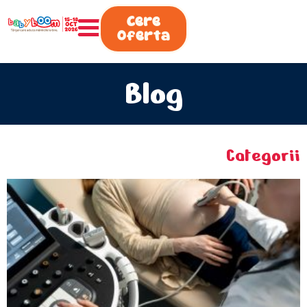
0730.808.038
Cere
Oferta
Blog
Categorii