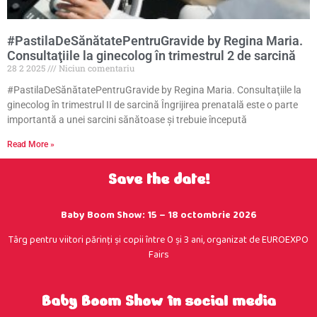
#PastilaDeSănătatePentruGravide by Regina Maria.
Consultaţiile la ginecolog în trimestrul 2 de sarcină
28 2 2025
Niciun comentariu
#PastilaDeSănătatePentruGravide by Regina Maria. Consultaţiile la
ginecolog în trimestrul II de sarcină Îngrijirea prenatală este o parte
importantă a unei sarcini sănătoase și trebuie începută
Read More »
Save the date!
Baby Boom Show: 15 – 18 octombrie 2026
Târg pentru viitori părinţi şi copii între 0 şi 3 ani, organizat de EUROEXPO
Fairs
Baby Boom Show în social media