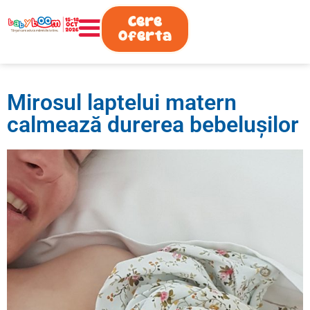
0730.808.038
Cere
Oferta
Mirosul laptelui matern
calmează durerea bebeluşilor