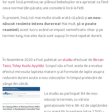
lor sunt încă primitive, iar plânsul bebeluşilor era apreciat ca fiind
ceva normal (din păcate, unii consideră încă la fel!).
În prezent, însă, tot mai multe studii arată că până şi
un nou-
născut resimte intens durerea!
Mai mult,
şi-o poate
reaminti
, acest lucru având un impact semnificativ chiar şi pe
termen lung, mai ales dacă sunt supuşi în mod repetat durerii.
În Noiembrie 2020 a fost publicat un
studiu
efectuat de
Bircan
Tasci
,
Tülay Kuzlu Ayyildiz
. Scopul său a fost acela de a evalua
efectul mirosului laptelui matern și al formulei de lapte asupra
reducerii durerii acute a nou-născuților în timpul prelevării de
sânge din călcâi.
La studiu au participat 84 de nou-
născuţi la termen, cu vârste
gestaţionale între 38-42 de săptămâni
şi cu greutăţi la naştere între 2.500 –