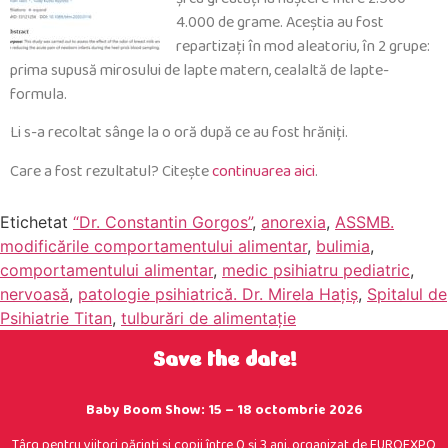
4.000 de grame. Aceştia au fost
repartizaţi în mod aleatoriu, în 2 grupe:
prima supusă mirosului de lapte matern, cealaltă de lapte-
formula.
Li s-a recoltat sânge la o oră după ce au fost hrăniţi.
Care a fost rezultatul? Citeşte
continuarea aici
.
Etichetat
“Dr. Constantin Gorgos”
,
anorexia
,
ASSMB.
modificările comportamentului alimentar
,
bulimia
,
comportamentului alimentar
,
medic psihiatru pediatric
,
nervoasă
,
patologie psihiatrică. Dr. Mirela Haţiş
,
Spitalul de
Psihiatrie Titan
,
tulburări de alimentaţie
Save the date!
Baby Boom Show: 15 – 18 octombrie 2026
Târg pentru viitori părinţi şi copii între 0 şi 3 ani, organizat de EUROEXPO