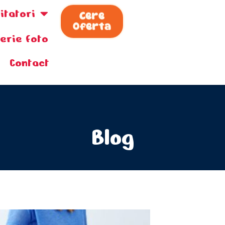
zitatori
Cere
Oferta
lerie foto
Contact
Blog