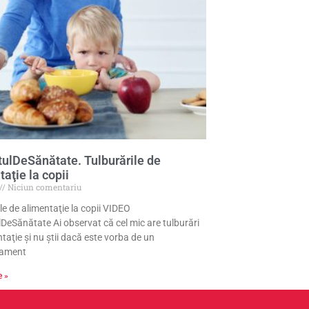
ulDeSănătate. Tulburările de
aţie la copii
Niciun comentariu
le de alimentaţie la copii VIDEO
DeSănătate Ai observat că cel mic are tulburări
taţie şi nu ştii dacă este vorba de un
ament
e »