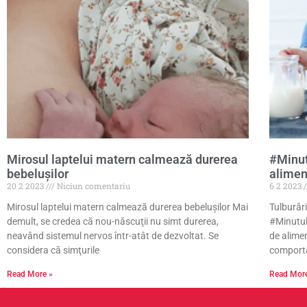
Mirosul laptelui matern calmează durerea
#Minut
bebeluşilor
aliment
20 2 2023
Niciun comentariu
6 2 2023
Mirosul laptelui matern calmează durerea bebeluşilor Mai
Tulburări
demult, se credea că nou-născuţii nu simt durerea,
#Minutul
neavând sistemul nervos într-atât de dezvoltat. Se
de alimen
considera că simţurile
comport
Read More »
Read Mor