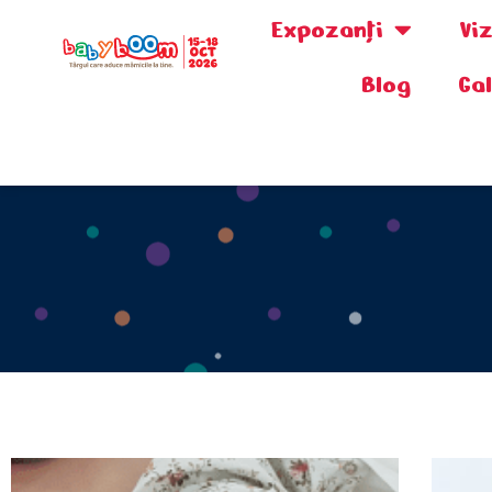
Expozanţi
Vi
Blog
Ga
0730.808.038