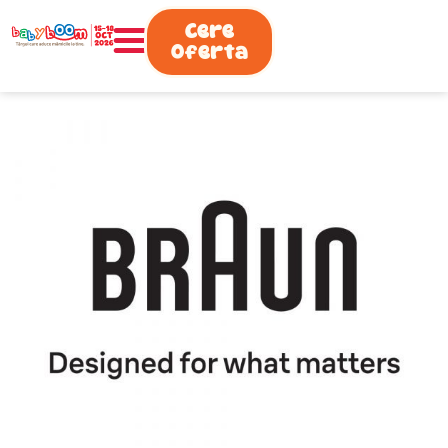
0730.808.038
Cere
Oferta