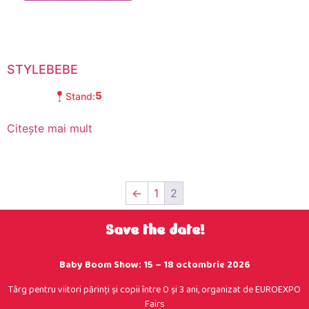
STYLEBEBE
5
Stand:
Citește mai mult
←
1
2
Save the date!
Baby Boom Show: 15 – 18 octombrie 2026
Târg pentru viitori părinţi şi copii între 0 şi 3 ani, organizat de EUROEXPO
Fairs