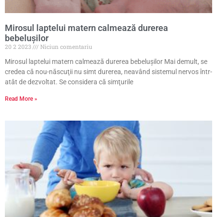
Mirosul laptelui matern calmează durerea
bebeluşilor
20 2 2023
Niciun comentariu
Mirosul laptelui matern calmează durerea bebeluşilor Mai demult, se
credea că nou-născuţii nu simt durerea, neavând sistemul nervos într-
atât de dezvoltat. Se considera că simţurile
Read More »