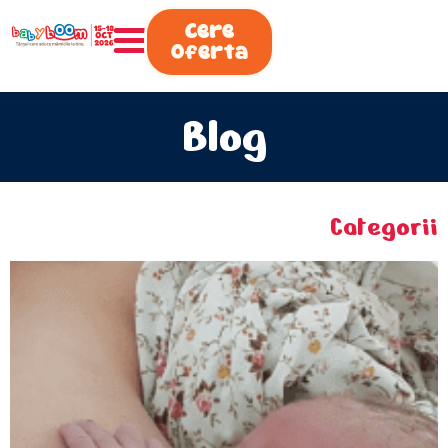
0730.808.038
Cere
Oferta
Blog
Categorii