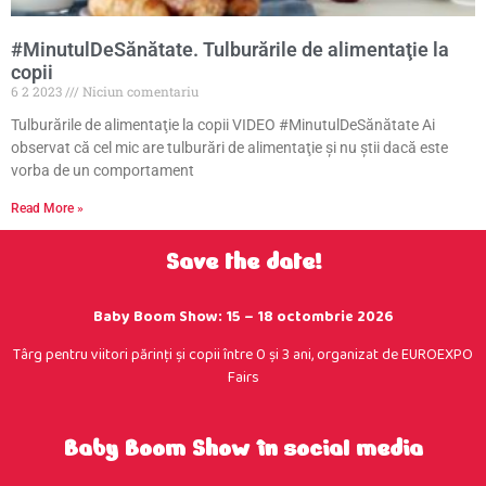
#MinutulDeSănătate. Tulburările de alimentaţie la
copii
6 2 2023
Niciun comentariu
Tulburările de alimentaţie la copii VIDEO #MinutulDeSănătate Ai
observat că cel mic are tulburări de alimentaţie şi nu ştii dacă este
vorba de un comportament
Read More »
Save the date!
Baby Boom Show: 15 – 18 octombrie 2026
Târg pentru viitori părinţi şi copii între 0 şi 3 ani, organizat de EUROEXPO
Fairs
Baby Boom Show în social media