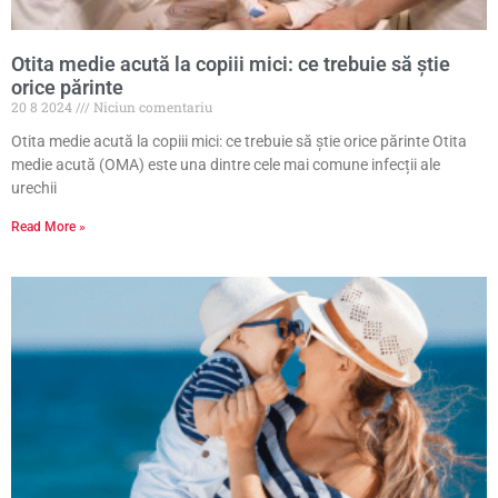
Otita medie acută la copiii mici: ce trebuie să ştie
orice părinte
20 8 2024
Niciun comentariu
Otita medie acută la copiii mici: ce trebuie să ştie orice părinte Otita
medie acută (OMA) este una dintre cele mai comune infecții ale
urechii
Read More »