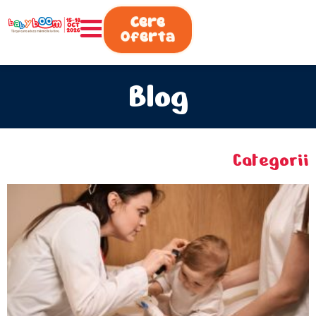
0730.808.038
Cere
Oferta
Blog
Categorii