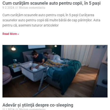
Cum curăţăm scaunele auto pentru copii, în 5 paşi
9 2 2024
Niciun comentariu
Cum curăţăm scaunele auto pentru copii, în 5 paşi Curățarea
scaunelor auto pentru copii dă multe bătăi de cap părinților. Asta
pentru că, asemeni tuturor articolelor
Read More »
Adevăr şi ştiinţă despre co-sleeping
11 1 2024
Niciun comentariu