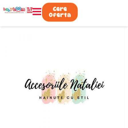
0730.808.038
Cere
Oferta