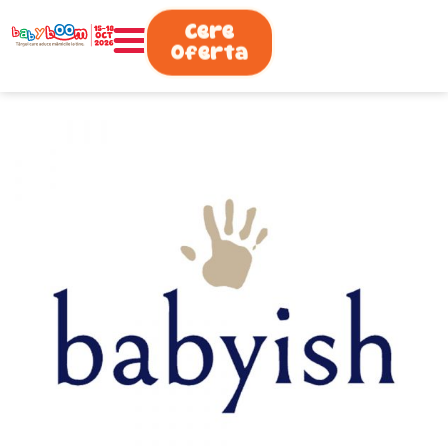
0730.808.038
Cere
Oferta