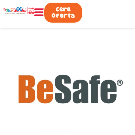
0730.808.038
Cere
Oferta