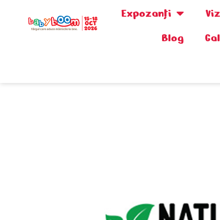
Expozanţi
Vi
Blog
Ga
0730.808.038