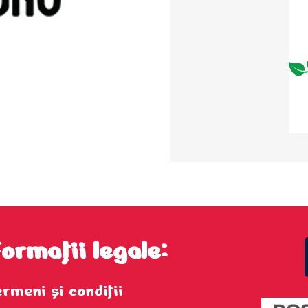
formații legale:
ermeni şi condiţii