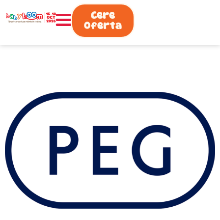
0730.808.038
Cere
Oferta