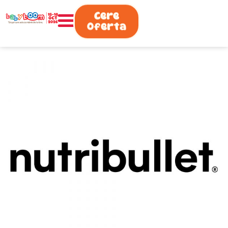
0730.808.038
Cere
Oferta