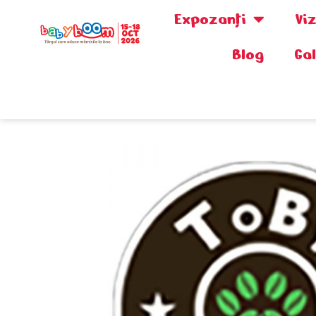
Expozanţi
Vi
Blog
Ga
0730.808.038