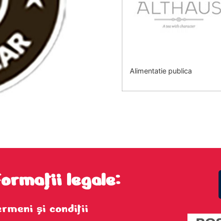
Alimentatie publica
formații legale:
ermeni şi condiţii