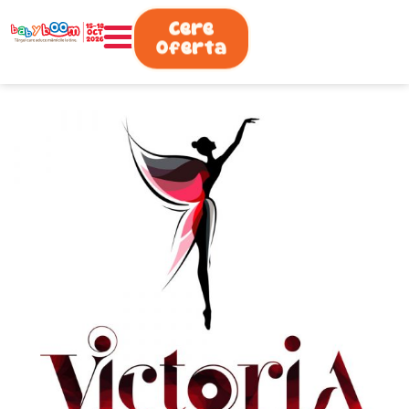
0730.808.038
Cere
Oferta