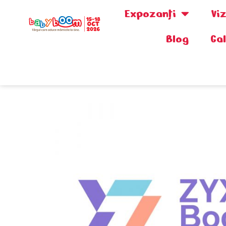
Expozanţi
Vi
Blog
Ga
0730.808.038