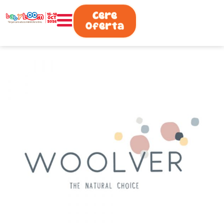
0730.808.038
Cere
Oferta