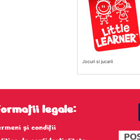
Jocuri si jucarii
formații legale:
ermeni şi condiţii