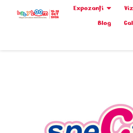
Expozanţi
Vi
Blog
Ga
0730.808.038