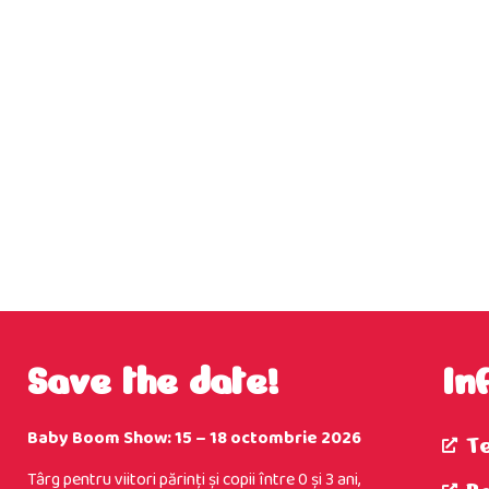
Save the date!
In
Baby Boom Show: 15 – 18 octombrie 2026
T
Târg pentru viitori părinţi şi copii între 0 şi 3 ani,