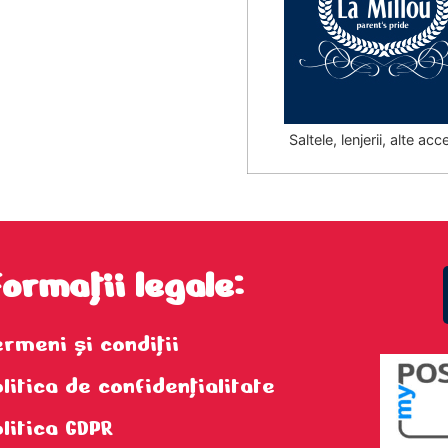
Saltele, lenjerii, alte acc
formații legale:
ermeni şi condiţii
litica de confidenţialitate
olitica GDPR