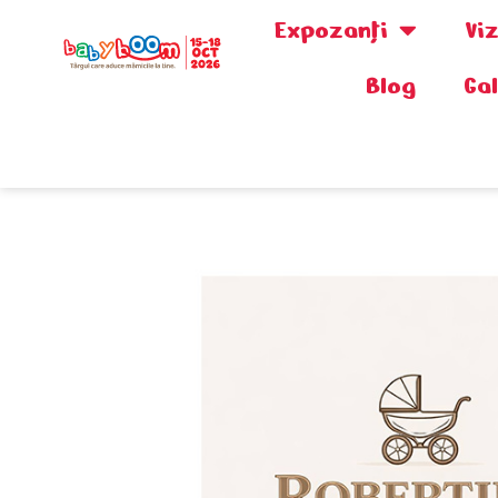
Expozanţi
Vi
Blog
Ga
0730.808.038