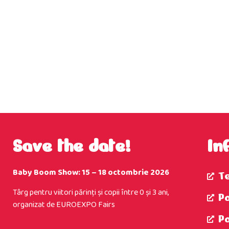
Save the date!
In
Baby Boom Show: 15 – 18 octombrie 2026
T
Târg pentru viitori părinţi şi copii între 0 şi 3 ani,
Po
organizat de EUROEXPO Fairs
P